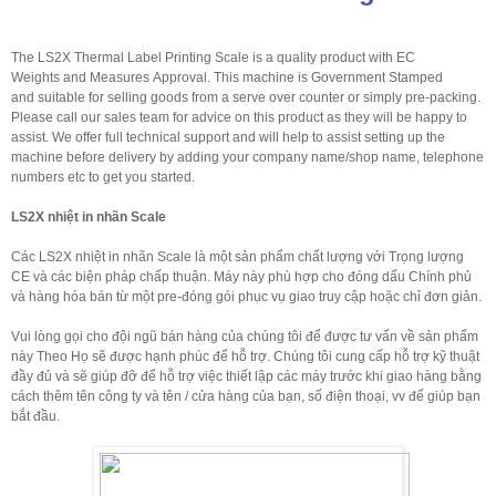
The LS2X Thermal Label Printing Scale is a quality product with EC
Weights and Measures Approval. This machine is Government Stamped
and suitable for selling goods from a serve over counter or simply pre-packing.
Please call our sales team for advice on this product as they will be happy to
assist. We offer full technical support and will help to assist setting up the
machine before delivery by adding your company name/shop name, telephone
numbers etc to get you started.
LS2X
nhiệt
in nhãn
Scale
Các
LS2X
nhiệt
in nhãn
Scale
là một sản phẩm
chất lượng với
Trọng lượng
CE
và các biện pháp
chấp thuận.
Máy
này phù hợp cho
đóng dấu
Chính phủ
và
hàng hóa
bán từ
một
pre
-đóng gói
phục vụ
giao
truy cập hoặc
chỉ đơn giản
.
Vui lòng gọi cho
đội ngũ bán hàng
của chúng tôi
để được tư vấn
về
sản phẩm
này
Theo
Họ
sẽ
được hạnh phúc
để hỗ trợ.
Chúng tôi cung cấp
hỗ trợ kỹ thuật
đầy đủ và sẽ
giúp đỡ
để hỗ trợ
việc thiết lập các
máy
trước khi giao hàng
bằng
cách thêm
tên công ty
và tên /
cửa hàng của bạn
, số điện thoại
, vv để
giúp bạn
bắt đầu
.