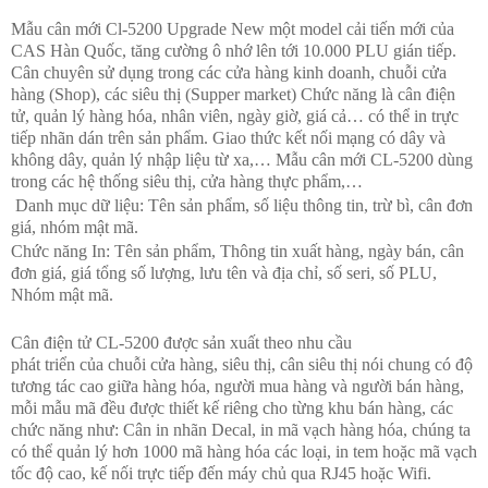
Mẫu cân mới Cl-5200 Upgrade New một model cải tiến mới của
CAS Hàn Quốc, tăng cường ô nhớ lên tới 10.000 PLU gián tiếp.
Cân chuyên sử dụng trong các cửa hàng kinh doanh, chuỗi cửa
hàng (Shop), các siêu thị (Supper market) Chức năng là cân điện
tử, quản lý hàng hóa, nhân viên, ngày giờ, giá cả… có thể in trực
tiếp nhãn dán trên sản phẩm. Giao thức kết nối mạng có dây và
không dây, quản lý nhập liệu từ xa,… Mẫu cân mới CL-5200 dùng
trong các hệ thống siêu thị, cửa hàng thực phẩm,…
Danh mục dữ liệu: Tên sản phẩm, số liệu thông tin, trừ bì, cân đơn
giá, nhóm mật mã.
Chức năng In:
Tên
sản phẩm, Thông tin xuất hàng, ngày bán, cân
đơn giá, giá tổng số lượng, lưu tên và địa chỉ, số seri, số PLU,
Nhóm mật mã.
Cân điện tử CL-5200 được sản xuất theo nhu cầu
phát
triển
của
chuỗi
cửa hàng, siêu thị, cân siêu thị nói chung có độ
tương tác cao giữa hàng hóa, người mua hàng và người bán hàng,
mỗi mẫu mã đều được thiết kế riêng cho từng khu bán hàng, các
chức năng như: Cân in nhãn Decal, in mã vạch hàng hóa, chúng ta
có thể quản lý hơn 1000 mã hàng hóa các loại, in tem hoặc mã vạch
tốc độ cao, kế nối trực tiếp đến máy chủ qua RJ45 hoặc Wifi.