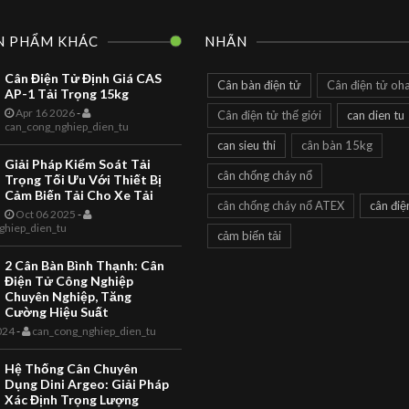
N PHẨM KHÁC
NHÃN
Cân Điện Tử Định Giá CAS
Cân bàn điện tử
Cân điện tử oh
AP-1 Tải Trọng 15kg
Apr 16 2026
-
Cân điện tử thế giới
can dien tu
can_cong_nghiep_dien_tu
CAN DIEN TU
TOANHTUAN
can sieu thi
cân bàn 15kg
Cân Siêu Thị
Giải Pháp Kiểm Soát Tải
cân chống cháy nổ
Trọng Tối Ưu Với Thiết Bị
LS2X Label
Cảm Biến Tải Cho Xe Tải
cân chống cháy nổ ATEX
cân điệ
Printing Scale
Oct 06 2025
-
ghiep_dien_tu
cảm biến tải
LS2X Thermal Label Printing
CAN CONG NGHIEP
Scale The LS2X Thermal Label
2 Cân Bàn Bình Thạnh: Cân
TOANHTUAN
Printing Scale is a quality
Điện Tử Công Nghiệp
product with EC Weights and
Giới Thiệu Câ
Chuyên Nghiệp, Tăng
Measures App...
Cường Hiệu Suất
Điện Tử Là Gì 
024
-
can_cong_nghiep_dien_tu
Bạn Hiểu Như
Hệ Thống Cân Chuyên
Thế Nào Về Câ
Dụng Dini Argeo: Giải Pháp
Xác Định Trọng Lượng
Giới thiệu Cân điện tử là gì