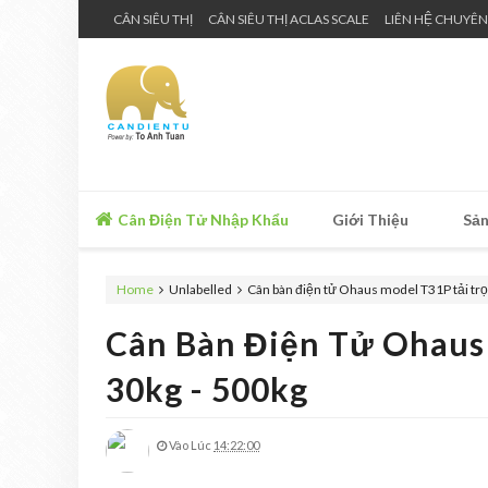
CÂN SIÊU THỊ
CÂN SIÊU THỊ ACLAS SCALE
LIÊN HỆ CHUYÊN
Cân Điện Tử Nhập Khẩu
Giới Thiệu
Sản
Home
Unlabelled
Cân bàn điện tử Ohaus model T31P tải trọ
Cân Bàn Điện Tử Ohaus
30kg - 500kg
Vào Lúc
14:22:00