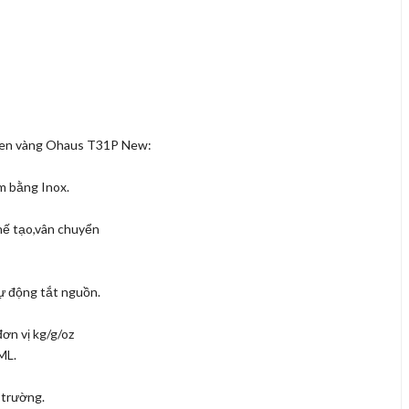
 sen vàng Ohaus T31P New:
m bằng Inox.
ế tạo,vân chuyển
 động tắt nguồn.
ơn vị kg/g/oz
ML.
 trường.