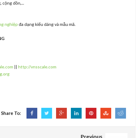
cộng dồn,...
ng nghiệp
đa dạng kiểu dáng và mẫu mã.
NG
ale.com
||
http://vnsscale.com
g.org
Share To:
Previous