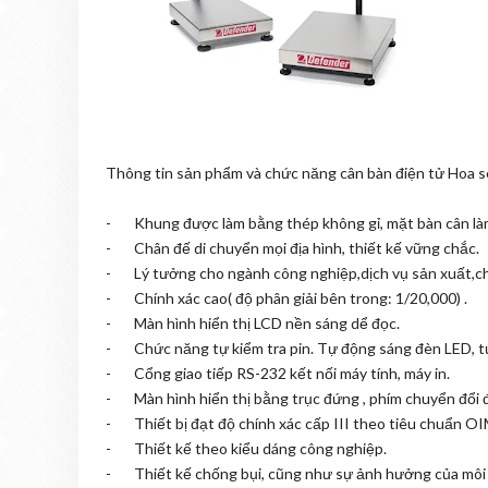
Thông tin sản phẩm và chức năng cân bàn điện tử Hoa
- Khung được làm bằng thép không gỉ, mặt bàn cân là
- Chân đế di chuyển mọi địa hình, thiết kế vững chắc.
- Lý tưởng cho ngành công nghiệp,dịch vụ sản xuất,ch
- Chính xác cao( độ phân giải bên trong: 1/20,000) .
- Màn hình hiển thị LCD nền sáng dể đọc.
- Chức năng tự kiểm tra pin. Tự động sáng đèn LED, tự
- Cổng giao tiếp RS-232 kết nối máy tính, máy in.
- Màn hình hiển thị bằng trục đứng , phím chuyển đổi đ
- Thiết bị đạt độ chính xác cấp III theo tiêu chuẩn OI
- Thiết kế theo kiểu dáng công nghiệp.
- Thiết kế chống bụi, cũng như sự ảnh hưởng của môi