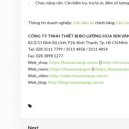
- Chức năng cân: Cân kiểm tra, trừ bì, in, đếm số lượng, 
Thông tin doanh nghiệp:
Cân điện tử
chính hãng
Cân cô
CÔNG TY TNHH THIẾT BỊ ĐO LƯỜNG HOA SEN VÀ
82/2/11 Đinh Bộ Lĩnh, P26, Bình Thạnh, Tp. Hồ Chí Minh
Tel: 028 3511 7799 / 3511 4858 / 3511 4859
Fax: 028 3898 1277
Web_shop:
https://hoasenvang.com.vn
||
http://lotussc
Web_news:
https://hoasenvang.vn
||
https://hoasenvan
Web_video:
http://video.hoasenvang.com.vn
Web_blog:
http://blog.hoasenvang.com.vn
Next