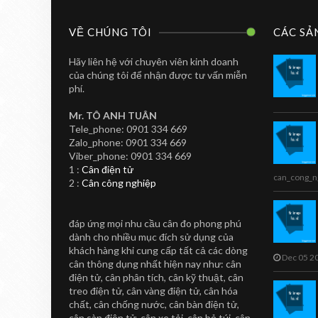
VỀ CHÚNG TÔI
CÁC SẢ
Hãy liên hệ với chuyên viên kinh doanh
của chúng tôi để nhận được tư vấn miễn
phí.
Mr. TÔ ANH TUÂN
Tele_phone: 0901 334 669
Zalo_phone: 0901 334 669
CAN IN NHAN
TOANHTUAN
Viber_phone: 0901 334 669
Cân In Nhãn Siêu
1 :
Cân điện tử
can_cong_n
2 :
Cân công nghiệp
Thị CL5000-B
Cân in nhãn siêu thị CL5000-B
đáp ứng mọi nhu cầu cân đo phong phú
Sản phẩm cân in nhãn CL5000-B
dành cho nhiều mục đích sử dụng của
...
khách hàng khi cung cấp tất cả các dòng
Dec 05 2
cân thông dụng nhất hiện nay như: cân
điện tử, cân phân tích, cân kỹ thuật, cân
treo điện tử, cân vàng điện tử, cân hóa
chất, cân chống nước, cân bàn điện tử,
cân sàn điện tử, cân xe tải, cân bỏ túi, cân