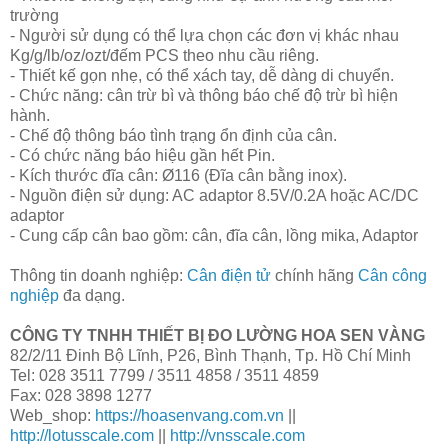
trường
- Người sử dụng có thể lựa chọn các đơn vị khác nhau
Kg/g/lb/oz/ozt/đếm PCS theo nhu cầu riêng.
- Thiết kế gọn nhẹ, có thể xách tay, dễ dàng di chuyển.
- Chức năng: cân trừ bì và thông báo chế độ trừ bì hiện
hành.
- Chế độ thông báo tình trạng ổn định của cân.
- Có chức năng báo hiệu gần hết Pin.
- Kích thước đĩa cân: Ø116 (Đĩa cân bằng inox).
- Nguồn điện sử dụng: AC adaptor 8.5V/0.2A hoặc AC/DC
adaptor
- Cung cấp cân bao gồm: cân, đĩa cân, lồng mika, Adaptor
Thông tin doanh nghiệp:
Cân điện tử
chính hãng
Cân công
nghiệp
đa dạng.
CÔNG TY TNHH THIẾT BỊ ĐO LƯỜNG HOA SEN VÀNG
82/2/11 Đinh Bộ Lĩnh, P26, Bình Thạnh, Tp. Hồ Chí Minh
Tel: 028 3511 7799 / 3511 4858 / 3511 4859
Fax: 028 3898 1277
Web_shop:
https://hoasenvang.com.vn
||
http://lotusscale.com
||
http://vnsscale.com