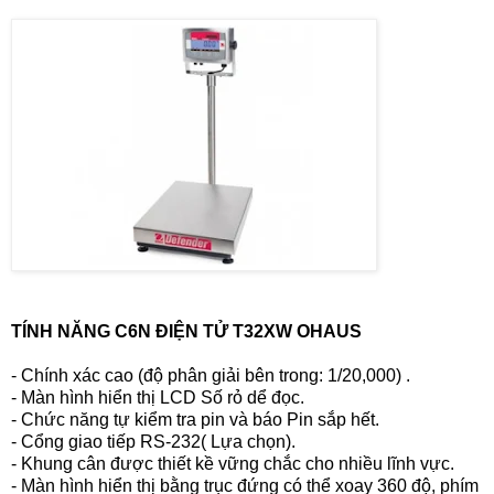
TÍNH NĂNG C6N ĐIỆN TỬ T32XW OHAUS
- Chính xác cao (độ phân giải bên trong: 1/20,000) .
- Màn hình hiển thị LCD Số rỏ dể đọc.
- Chức năng tự kiểm tra pin và báo Pin sắp hết.
- Cổng giao tiếp RS-232( Lựa chọn).
- Khung cân được thiết kề vững chắc cho nhiều lĩnh vực.
- Màn hình hiển thị bằng trục đứng có thể xoay 360 độ, phím