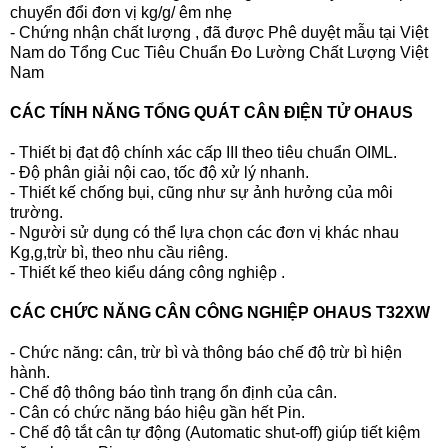
chuyển đổi đơn vị kg/g/ êm nhẹ
- Chứng nhận chất lượng , đã được Phê duyệt mẫu tại Việt
Nam do Tổng Cuc Tiêu Chuẩn Đo Lường Chất Lượng Việt
Nam
CÁC TÍNH NĂNG TỔNG QUÁT CÂN ĐIỆN TỬ OHAUS
- Thiết bị đạt độ chính xác cấp III theo tiêu chuẩn OIML.
- Độ phân giải nội cao, tốc độ xử lý nhanh.
- Thiết kế chống bụi, cũng như sự ảnh hưởng của môi
trường.
- Người sử dụng có thể lựa chọn các đơn vị khác nhau
Kg,g,trừ bì, theo nhu cầu riêng.
- Thiết kế theo kiểu dáng công nghiệp .
CÁC CHỨC NĂNG CÂN CÔNG NGHIỆP OHAUS T32XW
- Chức năng: cân, trừ bì và thông báo chế độ trừ bì hiện
hành.
- Chế độ thông báo tình trạng ổn định của cân.
- Cân có chức năng báo hiệu gần hết Pin.
- Chế độ tắt cân tự động (Automatic shut-off) giúp tiết kiệm