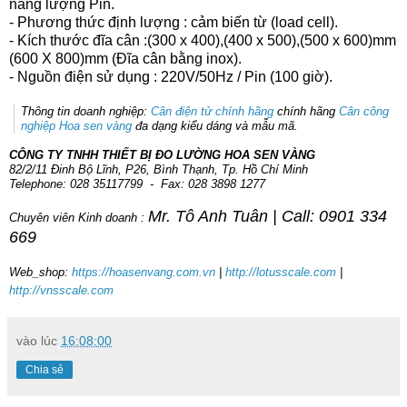
năng lượng Pin.
- Phương thức định lượng : cảm biến từ (load cell).
- Kích thước đĩa cân :(300 x 400),(400 x 500),(500 x 600)mm
(600 X 800)mm (Đĩa cân bằng inox).
- Nguồn điện sử dụng : 220V/50Hz / Pin (100 giờ).
Thông tin doanh nghiệp:
Cân điện tử chính hãng
chính hãng
Cân công
nghiệp Hoa sen vàng
đa dạng kiểu dáng và mẫu mã.
CÔNG TY TNHH THIẾT BỊ ĐO LƯỜNG HOA SEN VÀNG
82/2/11 Đinh Bộ Lĩnh, P26, Bình Thạnh, Tp. Hồ Chí Minh
Telephone: 028 35117799 - Fax: 028 3898 1277
Mr. Tô Anh Tuân | Call: 0901 334
Chuyên viên Kinh doanh :
669
Web_shop:
https://hoasenvang.com.vn
|
http://lotusscale.com
|
http://vnsscale.com
vào lúc
16:08:00
Chia sẻ