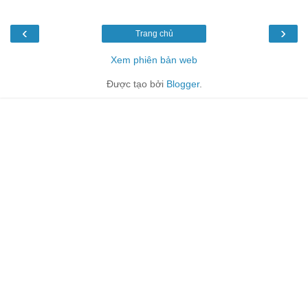
‹
›
Trang chủ
Xem phiên bản web
Được tạo bởi
Blogger
.