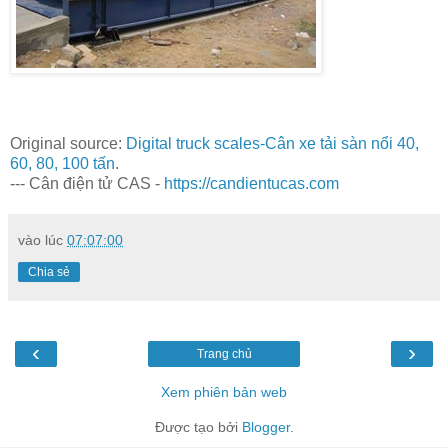
Original source:
Digital truck scales-Cân xe tải sàn nổi 40,
60, 80, 100 tấn
.
--- Cân điện tử CAS -
https://candientucas.com
vào lúc
07:07:00
Chia sẻ
‹
›
Trang chủ
Xem phiên bản web
Được tạo bởi
Blogger
.