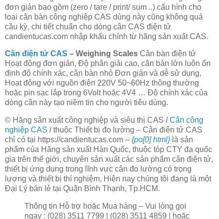
đơn giản bao gồm (zero / tare / print/ sum ..) cấu hình cho
loại cân bàn công nghiệp CAS dùng này cũng không quá
cầu kỳ, chi tiết chuẩn cho dòng cân CAS điện tử
candientucas.com nhập khẩu chính từ hãng sản xuất CAS.
Cân điện tử CAS
– Weighing Scales
Cân bàn điện tử
Hoạt động đơn giản, Độ phân giải cao, cân bàn lớn luôn ổn
định độ chính xác, cân bàn nhỏ Đơn giản và dễ sử dụng,
Hoạt động với nguồn điện 220V 50~60Hz thông thường
hoặc pin sạc lắp trong 6Volt hoặc 4V4 … Độ chính xác của
dòng cân này tạo niềm tin cho người tiêu dùng.
© Hãng sản xuất công nghiệp và siêu thị CAS /
Cân công
nghiệp CAS
/ thuộc Thiết bị đo lường – Cân điện tử CAS
chỉ có tại https://candientucas.com –
{po[0] html}
là sản
phẩm của Hãng sản xuất Hàn Quốc, thuộc tóp CTY đa quốc
gia trên thế giới, chuyên sản xuất các sản phẩm cân điện tử,
thiết bị ứng dụng trong lĩnh vực cân đo lường có trọng
lượng và thiết bị thí nghiệm, Hiện nay chúng tôi đang là một
Đại Lý bán lẻ tại Quận Bình Thạnh, Tp.HCM.
Thông tin Hỗ trợ hoặc Mua hàng – Vui lòng gọi
ngay : (028) 3511 7799 | (028) 3511 4859 | hoặc