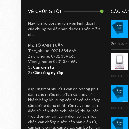
VỀ CHÚNG TÔI
CÁC SẢ
Hãy liên hệ với chuyên viên kinh doanh
của chúng tôi để nhận được tư vấn miễn
phí.
Feb 07 2
Mr. TÔ ANH TUÂN
Tele_phone: 0901 334 669
Zalo_phone: 0901 334 669
CAN IN NHAN
TOANHTUAN
Viber_phone: 0901 334 669
Cân In Nhãn Siêu
1 :
Cân điện tử
2 :
Cân công nghiệp
Thị CL5000-B
can_cong_n
Cân in nhãn siêu thị CL5000-B
đáp ứng mọi nhu cầu cân đo phong phú
Sản phẩm cân in nhãn CL5000-B
dành cho nhiều mục đích sử dụng của
...
khách hàng khi cung cấp tất cả các dòng
cân thông dụng nhất hiện nay như: cân
can_cong_n
điện tử, cân phân tích, cân kỹ thuật, cân
treo điện tử, cân vàng điện tử, cân hóa
chất, cân chống nước, cân bàn điện tử,
cân sàn điện tử, cân xe tải, cân bỏ túi, cân