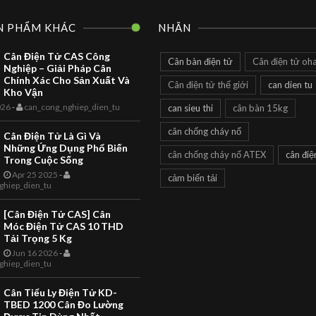
N PHẨM KHÁC
NHÃN
Cân Điện Tử CAS Công
Cân bàn điện tử
Cân điện tử oh
Nghiệp – Giải Pháp Cân
Chính Xác Cho Sản Xuất Và
Cân điện tử thế giới
can dien tu
Kho Vận
CAN DIEN TU
TOANHTUAN
026
-
can_cong_nghiep_dien_tu
can sieu thi
cân bàn 15kg
Cân Siêu Thị
cân chống cháy nổ
Cân Điện Tử Là Gì Và
LS2X Label
Những Ứng Dụng Phổ Biến
cân chống cháy nổ ATEX
cân điệ
Printing Scale
Trong Cuộc Sống
Apr 25 2025
-
cảm biến tải
LS2X Thermal Label Printing
ghiep_dien_tu
CAN CONG NGHIEP
Scale The LS2X Thermal Label
TOANHTUAN
Printing Scale is a quality
[Cân Điện Tử CAS] Cân
product with EC Weights and
Giới Thiệu Câ
Móc Điện Tử CAS 10 THD
Measures App...
Tải Trọng 5 Kg
Điện Tử Là Gì 
Jun 16 2026
-
ghiep_dien_tu
Bạn Hiểu Như
Thế Nào Về Câ
Cân Tiểu Ly Điện Tử KD-
TBED 1200 Cân Đo Lường
Giới thiệu Cân điện tử là gì