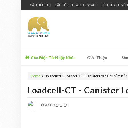
CÂN SIÊU THỊ
CÂN SIÊU THỊ ACLAS SCALE
LIÊN HỆ CHUYÊN
Cân Điện Tử Nhập Khẩu
Giới Thiệu
Sản
Home
Unlabelled
Loadcell-CT - Canister Load Cell cảm biến
Loadcell-CT - Canister 
Vào Lúc
11:04:00