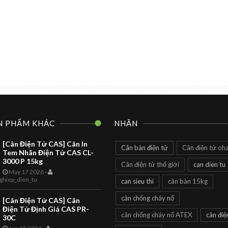
N PHẨM KHÁC
NHÃN
[Cân Điện Tử CAS] Cân In
Cân bàn điện tử
Cân điện tử oh
Tem Nhãn Điện Tử CAS CL-
3000 P 15kg
Cân điện tử thế giới
can dien tu
May 17 2026
-
CAN DIEN TU
TOANHTUAN
ghiep_dien_tu
can sieu thi
cân bàn 15kg
Cân Siêu Thị
cân chống cháy nổ
[Cân Điện Tử CAS] Cân
LS2X Label
Điện Tử Định Giá CAS PR-
cân chống cháy nổ ATEX
cân điệ
30C
Printing Scale