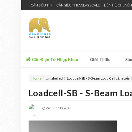
CÂN SIÊU THỊ
CÂN SIÊU THỊ ACLAS SCALE
LIÊN HỆ CHUYÊN
Cân Điện Tử Nhập Khẩu
Giới Thiệu
Sản
Home
Unlabelled
Loadcell-SB - S-Beam Load Cell cảm biến 
Loadcell-SB - S-Beam Lo
Vào Lúc
11:04:00