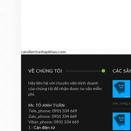
candientunhapkhau.com
VỀ CHÚNG TÔI
CÁC SẢ
Hãy liên hệ với chuyên viên kinh doanh
của chúng tôi để nhận được tư vấn miễn
phí.
can_cong_n
Mr. TÔ ANH TUÂN
Tele_phone: 0901 334 669
Zalo_phone: 0901 334 669
CAN IN NHAN
TOANHTUAN
Viber_phone: 0901 334 669
Cân In Nhãn Siêu
1 :
Cân điện tử