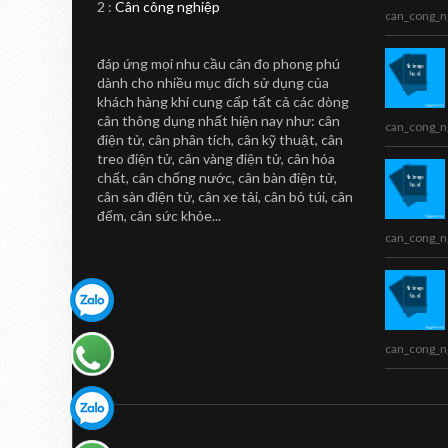
2 :
Cân công nghiệp
Thị CL5000-B
can_cong_n
Cân in nhãn siêu thị CL5000-B
đáp ứng mọi nhu cầu cân đo phong phú
Sản phẩm cân in nhãn CL5000-B
dành cho nhiều mục đích sử dụng của
...
khách hàng khi cung cấp tất cả các dòng
cân thông dụng nhất hiện nay như: cân
can_cong_n
điện tử, cân phân tích, cân kỹ thuật, cân
treo điện tử, cân vàng điện tử, cân hóa
chất, cân chống nước, cân bàn điện tử,
cân sàn điện tử, cân xe tải, cân bỏ túi, cân
đếm, cân sức khỏe...
can_cong_n
can_cong_n