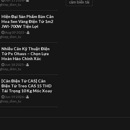
Jun 15 2026
-
cảm biến tải
LS2X Thermal Label Printing
ghiep_dien_tu
CAN CONG NGHIEP
Scale The LS2X Thermal Label
TOANHTUAN
Printing Scale is a quality
Hiện Đại Sản Phẩm Bàn Cân
product with EC Weights and
Giới Thiệu Câ
Hoa Sen Vàng Điện Tử 1m2
Measures App...
JWI-700W Tiện Lợi
Điện Tử Là Gì 
Aug 09 2023
-
ghiep_dien_tu
Bạn Hiểu Như
Thế Nào Về Câ
Nhiều Cân Kỹ Thuật Điện
Tử Px Ohaus – Chọn Lựa
Giới thiệu Cân điện tử là gì
Hoàn Hảo Chính Xác
bạn hiểu như thế nào về câ
Jun 18 2025
-
đây là các ý kiến mang tính
ghiep_dien_tu
khảo cho các nhận định ch
có thể chưa sâu sát và t...
[Cân Điện Tử CAS] Cân
Điện Tử Treo CAS 15 THD
Tải Trọng 10 Kg Móc Xoay
Jun 19 2026
-
ghiep_dien_tu