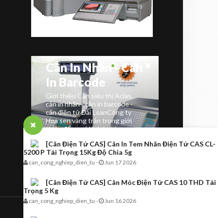
CAN DIEN TU AC
CAN CONG NGHIEP
TOANHTUAN
TOANHTUAN
n
Giải Ph
Giới Thiệu Cân
Và
Siêu Th
Siêu Thị Aclas,
CS3X K
Cân In Nhãn - Cân
n?
Thực P
In Barcode
 và
Giới thiệu Cân siêu thị Aclas,
Cân điện tử A
n -
cân in nhãn - cân in barcode -
quầy bán trái 
 tham
cân điện tử Đài Loan ​ Công ty
cân siêu thị in
ung,
Hoa sen vàng trân trọng giới
phổ thông và r
thiệu đến quý khách, cá...
chức năng tươn
[Cân Điện Tử CAS] Cân In Tem Nhãn Điện Tử CAS CL-
5200 P Tải Trọng 15Kg Độ Chia 5g
can_cong_nghiep_dien_tu
-
Jun 17 2026
[Cân Điện Tử CAS] Cân Móc Điện Tử CAS 10 THD Tải
Trọng 5 Kg
can_cong_nghiep_dien_tu
-
Jun 16 2026