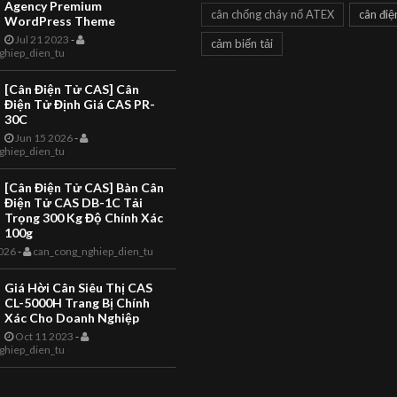
Agency Premium
cân chống cháy nổ ATEX
cân điệ
WordPress Theme
Jul 21 2023
-
cảm biến tải
ghiep_dien_tu
CAN DIEN TU ACLAS
CAN CONG NGHIEP
TOANHTUAN
TOANHTUAN
[Cân Điện Tử CAS] Cân
Giải Pháp Cân
Giới Thiệu Cân
Điện Tử Định Giá CAS PR-
30C
Siêu Thị ACLAS
Siêu Thị Aclas,
Jun 15 2026
-
ghiep_dien_tu
CS3X Kinh Do
Cân In Nhãn - Cân
Thực Phẩm
In Barcode
[Cân Điện Tử CAS] Bàn Cân
Điện Tử CAS DB-1C Tải
Giới thiệu Cân siêu thị Aclas,
Cân điện tử Aclas CS3X ch
Trọng 300 Kg Độ Chính Xác
cân in nhãn - cân in barcode -
quầy bán trái cây Đây là dò
100g
cân điện tử Đài Loan ​ Công ty
cân siêu thị in phiếu tính ti
026
-
can_cong_nghiep_dien_tu
Hoa sen vàng trân trọng giới
phổ thông và rất linh hoạt,
thiệu đến quý khách, cá...
chức năng tương tự cá...
Giá Hời Cân Siêu Thị CAS
CL-5000H Trang Bị Chính
Xác Cho Doanh Nghiệp
Oct 11 2023
-
ghiep_dien_tu