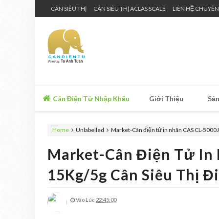
CÂN SIÊU THỊ
CÂN SIÊU THỊ ACLAS SCALE
LIÊN HỆ CHUYÊN
Cân Điện Tử Nhập Khẩu
Giới Thiệu
Sản
Home
Unlabelled
Market-Cân điện tử in nhãn CAS CL-5000J 
Market-Cân Điện Tử In
15Kg/5g Cân Siêu Thị Đ
Vào Lúc
22:45:00