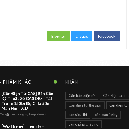
Blogger
Disqus
Facebook
N PHẨM KHÁC
NHÃN
[Cân Điện Tử CAS] Bàn Cân
Cân bàn điện tử
Cân điện tử oh
Kỹ Thuật Số CAS DB-II Tải
Trọng 150kg Độ Chia 50g
Cân điện tử thế giới
can dien tu
Màn Hình LCD
026
-
can_cong_nghiep_dien_tu
can sieu thi
cân bàn 15kg
cân chống cháy nổ
[Wp.Theme] Themify –