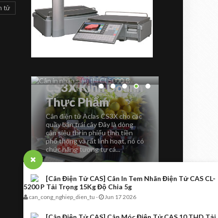
CAN IN NHAN
TOANHTUAN
n tử
Printing
Cân In Nhãn Siêu
Thị CL5000-B
LS2X Thermal L
Scale The LS2
Cân in nhãn siêu thị CL5000-B
Printing Scale i
Sản phẩm cân in nhãn CL5000-B
product with 
...
Measures App.
 -
anh
o các
ng
ền
 nó có
[Cân Điện Tử CAS] Cân In Tem Nhãn Điện Tử CAS CL-
5200 P Tải Trọng 15Kg Độ Chia 5g
can_cong_nghiep_dien_tu
-
Jun 17 2026
[Cân Điện Tử CAS] Cân Móc Điện Tử CAS 10 THD Tải