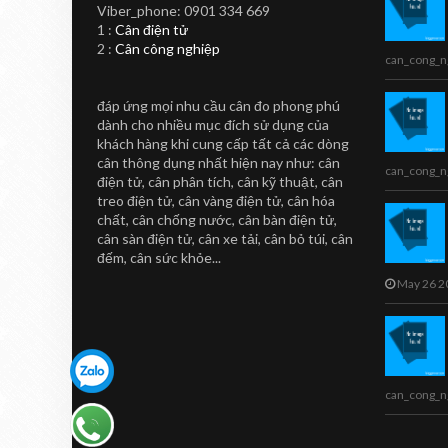
Viber_phone: 0901 334 669
ing Scale
1 :
Cân điện tử
2 :
Cân công nghiệp
mal Label Printing
can_cong_n
CAN CONG NGHIEP
 LS2X Thermal Label
TOANHTUAN
cale is a quality
đáp ứng mọi nhu cầu cân đo phong phú
ith EC Weights and
Giới Thiệu Cân
dành cho nhiều mục đích sử dụng của
App...
Điện Tử Là Gì Và
khách hàng khi cung cấp tất cả các dòng
cân thông dụng nhất hiện nay như: cân
can_cong_n
Bạn Hiểu Như
điện tử, cân phân tích, cân kỹ thuật, cân
treo điện tử, cân vàng điện tử, cân hóa
Thế Nào Về Cân?
chất, cân chống nước, cân bàn điện tử,
cân sàn điện tử, cân xe tải, cân bỏ túi, cân
Giới thiệu Cân điện tử là gì và
bạn hiểu như thế nào về cân -
đếm, cân sức khỏe...
đây là các ý kiến mang tính tham
May 26 2
khảo cho các nhận định chung,
có thể chưa sâu sát và t...
can_cong_n