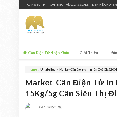
CÂN SIÊU THỊ
CÂN SIÊU THỊ ACLAS SCALE
LIÊN HỆ CHUYÊN
Cân Điện Tử Nhập Khẩu
Giới Thiệu
Sản
Home
Unlabelled
Market-Cân điện tử in nhãn CAS CL-5200 B
Market-Cân Điện Tử In
15Kg/5g Cân Siêu Thị Đ
Vào Lúc
22:48:00