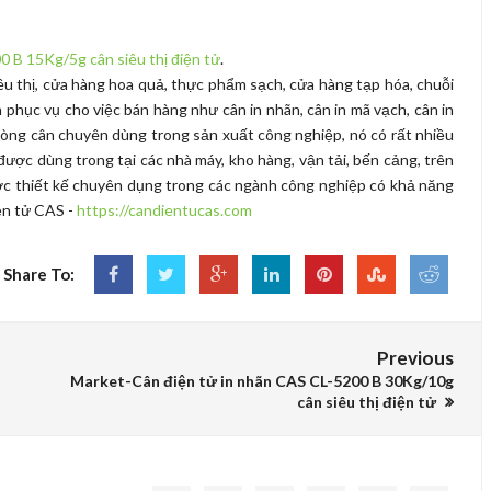
 B 15Kg/5g cân siêu thị điện tử
.
êu thị, cửa hàng hoa quả, thực phẩm sạch, cửa hàng tạp hóa, chuỗi
ân phục vụ cho việc bán hàng như cân in nhãn, cân in mã vạch, cân in
là dòng cân chuyên dùng trong sản xuất công nghiệp, nó có rất nhiều
ược dùng trong tại các nhà máy, kho hàng, vận tải, bến cảng, trên
ược thiết kế chuyên dụng trong các ngành công nghiệp có khả năng
iện tử CAS -
https://candientucas.com
Share To:
Previous
Market-Cân điện tử in nhãn CAS CL-5200 B 30Kg/10g
cân siêu thị điện tử