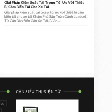
Giải Pháp Kiểm Soát Tải Trọng Tối Ưu Với Thiết
Bị Cảm Biến Tải Cho Xe Tải
Giải pháp kiểm soát tải trọng tối ưu với thiết bị cảm
biến tải cho xe tải Khám Phá Sâu Toàn Cảnh Loadcell:
Từ Cân Bàn Đến Cân Xe Tải, Bí Ẩn ...
CÂN SIÊU THỊ ĐIỆN TỬ
aus