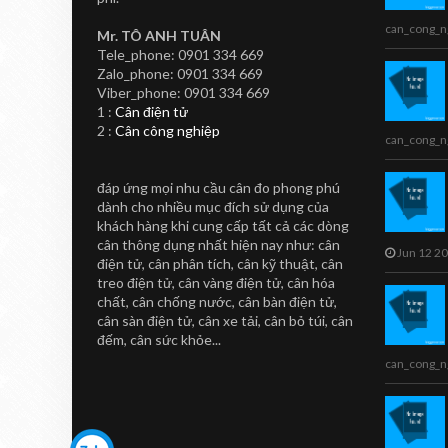
CAN DIEN TU
TOANHTUAN
can_cong_n
Mr. TÔ ANH TUÂN
Cân Siêu Thị
Tele_phone: 0901 334 669
Zalo_phone: 0901 334 669
LS2X Label
AN
TOANHTUAN
Viber_phone: 0901 334 669
Printing Scale
n Nhãn Siêu
1 :
Cân điện tử
2 :
Cân công nghiệp
CL5000-B
LS2X Thermal Label Printing
can_cong_n
Scale The LS2X Thermal Label
ãn siêu thị CL5000-B
Printing Scale is a quality
đáp ứng mọi nhu cầu cân đo phong phú
cân in nhãn CL5000-B
product with EC Weights and
dành cho nhiều mục đích sử dụng của
Measures App...
khách hàng khi cung cấp tất cả các dòng
cân thông dụng nhất hiện nay như: cân
Jun 12 2
điện tử, cân phân tích, cân kỹ thuật, cân
treo điện tử, cân vàng điện tử, cân hóa
chất, cân chống nước, cân bàn điện tử,
cân sàn điện tử, cân xe tải, cân bỏ túi, cân
đếm, cân sức khỏe...
can_cong_n