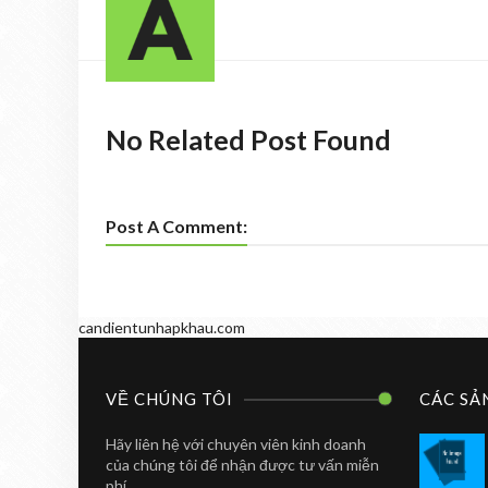
No Related Post Found
Post A Comment:
candientunhapkhau.com
VỀ CHÚNG TÔI
CÁC SẢ
Hãy liên hệ với chuyên viên kinh doanh
của chúng tôi để nhận được tư vấn miễn
phí.