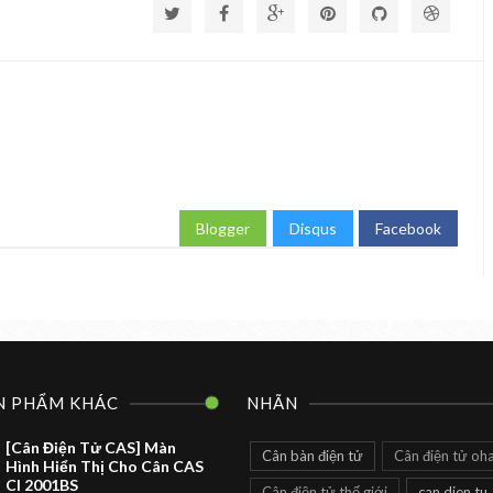
Blogger
Disqus
Facebook
N PHẨM KHÁC
NHÃN
[Cân Điện Tử CAS] Màn
Cân bàn điện tử
Cân điện tử oh
Hình Hiển Thị Cho Cân CAS
CI 2001BS
Cân điện tử thế giới
can dien tu