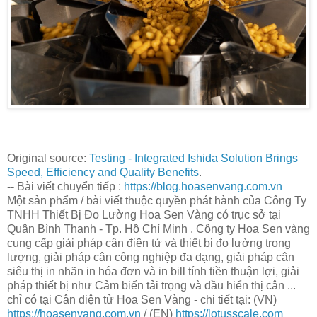
Original source:
Testing - Integrated Ishida Solution Brings
Speed, Efficiency and Quality Benefits
.
-- Bài viết chuyển tiếp :
https://blog.hoasenvang.com.vn
Một sản phẩm / bài viết thuộc quyền phát hành của Công Ty
TNHH Thiết Bị Đo Lường Hoa Sen Vàng có trục sở tại
Quận Bình Thạnh - Tp. Hồ Chí Minh . Công ty Hoa Sen vàng
cung cấp giải pháp cân điện tử và thiết bị đo lường trọng
lượng, giải pháp cân công nghiệp đa dạng, giải pháp cân
siêu thị in nhãn in hóa đơn và in bill tính tiền thuận lợi, giải
pháp thiết bị như Cảm biến tải trọng và đầu hiển thị cân ...
chỉ có tại Cân điện tử Hoa Sen Vàng - chi tiết tại: (VN)
https://hoasenvang.com.vn
/ (EN)
https://lotusscale.com