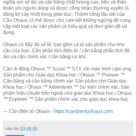
nghĩa với số dư và cân bằng chất lượng cao, bền và thân
thiện với người dùng và được công nhận thường xuyên là
đáng tin cậy nhất trong giáo dục. Thành công lâu dài của
Cân Ohaus có thể được cho cam kết không ngừng để cung
cấp một loạt các sản phẩm có hiệu quả và đơn giản để sử
dụng.
Ohaus có đầy đủ số lẻ, bao gồm cả tá sản phẩm cho nhu
cầu của bạn. Cân phân tích điện tử / cân bằng phân tích độ
ẩm và cân chính xác / cân bằng cơ khí.
Cân di động Ohaus ™ Scout ™ STX với màn hình cảm ứng
Sản phẩm cho Giáo dục Khoa học / Ohaus ™ Pioneer ™
Cân bằng và cân bằng chính xác Sản phẩm cho Giáo dục
Khoa học / Ohaus ™ Adventurer ™ Sự kiện chính xác, Sản
phẩm hiệu chuẩn bên ngoài cho giáo dục Khoa học / Ohaus
™ Explorer ™ Sản phẩm chính xác cho giáo dục khoa học
--- Cân điện tử Ohaus -
https://candientuohaus.com
vào lúc
03:49:00