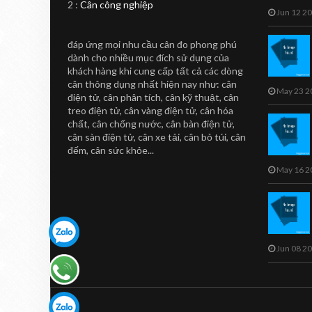
2 :
Cân công nghiệp
Thị CL5000-B
Jun 12 2
Cân in nhãn siêu thị CL5000-B
đáp ứng mọi nhu cầu cân đo phong phú
Sản phẩm cân in nhãn CL5000-B
dành cho nhiều mục đích sử dụng của
...
khách hàng khi cung cấp tất cả các dòng
cân thông dụng nhất hiện nay như: cân
May 23 2
điện tử, cân phân tích, cân kỹ thuật, cân
treo điện tử, cân vàng điện tử, cân hóa
chất, cân chống nước, cân bàn điện tử,
cân sàn điện tử, cân xe tải, cân bỏ túi, cân
đếm, cân sức khỏe...
May 16 2
Jun 08 2