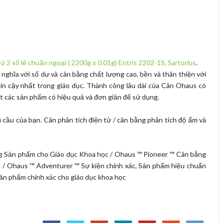
tử 2 số lẻ chuẩn ngoại ( 2200g x 0.01g) Entris 2202-1S, Sartorius
.
ghĩa với số dư và cân bằng chất lượng cao, bền và thân thiện với
n cậy nhất trong giáo dục. Thành công lâu dài của Cân Ohaus có
 các sản phẩm có hiệu quả và đơn giản để sử dụng.
cầu của bạn. Cân phân tích điện tử / cân bằng phân tích độ ẩm và
g Sản phẩm cho Giáo dục Khoa học / Ohaus ™ Pioneer ™ Cân bằng
 / Ohaus ™ Adventurer ™ Sự kiện chính xác, Sản phẩm hiệu chuẩn
ản phẩm chính xác cho giáo dục khoa học