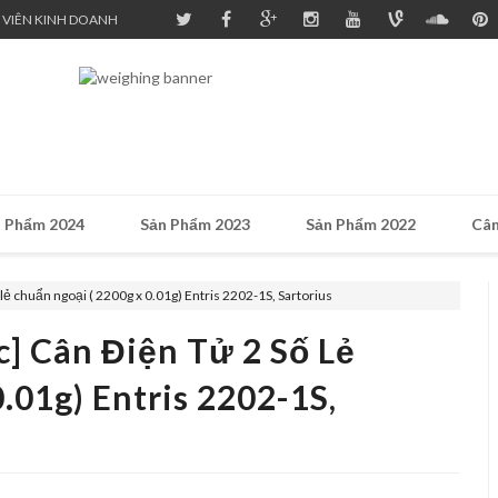
 VIÊN KINH DOANH
 Phẩm 2024
Sản Phẩm 2023
Sản Phẩm 2022
Cân
 lẻ chuẩn ngoại ( 2200g x 0.01g) Entris 2202-1S, Sartorius
c] Cân Điện Tử 2 Số Lẻ
.01g) Entris 2202-1S,