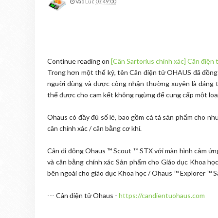
Vào Lúc
03:49:00
Continue reading on
[Cân Sartorius chính xác] Cân điện 
Trong hơn một thế kỷ, tên Cân điện tử OHAUS đã đồng n
người dùng và được công nhận thường xuyên là đáng ti
thể được cho cam kết không ngừng để cung cấp một loạt
Ohaus có đầy đủ số lẻ, bao gồm cả tá sản phẩm cho nhu 
cân chính xác / cân bằng cơ khí.
Cân di động Ohaus ™ Scout ™ STX với màn hình cảm ứn
và cân bằng chính xác Sản phẩm cho Giáo dục Khoa học
bên ngoài cho giáo dục Khoa học / Ohaus ™ Explorer ™ S
--- Cân điện tử Ohaus -
https://candientuohaus.com