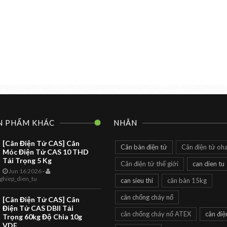
N PHẨM KHÁC
NHÃN
[Cân Điện Tử CAS] Cân
Cân bàn điện tử
Cân điện tử oh
Móc Điện Tử CAS 10 THD
Tải Trọng 5 Kg
Cân điện tử thế giới
can dien tu
Jun 16 2026
-
CAN DIEN TU
TOANHTUAN
ghiep_dien_tu
can sieu thi
cân bàn 15kg
Cân Siêu Thị
cân chống cháy nổ
[Cân Điện Tử CAS] Cân
LS2X Label
Điện Tử CAS DBII Tải
cân chống cháy nổ ATEX
cân điệ
Trọng 60kg Độ Chia 10g
Printing Scale
VDF