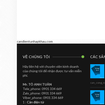
candientunhapkhau.com
VỀ CHÚNG TÔI
CÁC SẢ
Hãy liên hệ với chuyên viên kinh doanh
của chúng tôi để nhận được tư vấn miễn
phí.
can_cong_n
Mr. TÔ ANH TUÂN
Tele_phone: 0901 334 669
Zalo_phone: 0901 334 669
CAN IN NHAN
TOANHTUAN
Viber_phone: 0901 334 669
Cân In Nhãn Siêu
1 :
Cân điện tử