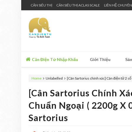
CÂN SIÊU THỊ
CÂN SIÊU THỊ ACLAS SCALE
LIÊN HỆ CHUYÊN
Cân Điện Tử Nhập Khẩu
Giới Thiệu
Sản
Home
Unlabelled
[Cân Sartorius chính xác] Cân điện tử 2 số
[Cân Sartorius Chính Xá
Chuẩn Ngoại ( 2200g X 0
Sartorius