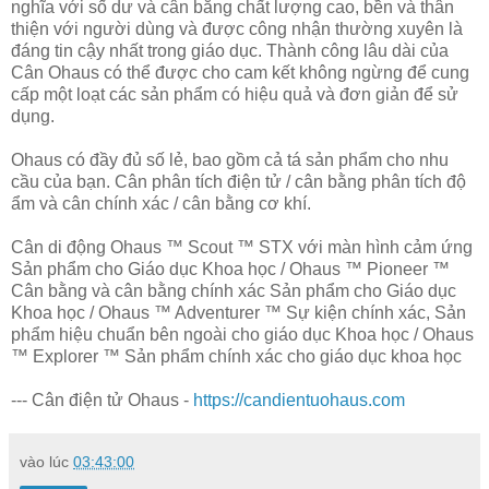
nghĩa với số dư và cân bằng chất lượng cao, bền và thân
thiện với người dùng và được công nhận thường xuyên là
đáng tin cậy nhất trong giáo dục. Thành công lâu dài của
Cân Ohaus có thể được cho cam kết không ngừng để cung
cấp một loạt các sản phẩm có hiệu quả và đơn giản để sử
dụng.
Ohaus có đầy đủ số lẻ, bao gồm cả tá sản phẩm cho nhu
cầu của bạn. Cân phân tích điện tử / cân bằng phân tích độ
ẩm và cân chính xác / cân bằng cơ khí.
Cân di động Ohaus ™ Scout ™ STX với màn hình cảm ứng
Sản phẩm cho Giáo dục Khoa học / Ohaus ™ Pioneer ™
Cân bằng và cân bằng chính xác Sản phẩm cho Giáo dục
Khoa học / Ohaus ™ Adventurer ™ Sự kiện chính xác, Sản
phẩm hiệu chuẩn bên ngoài cho giáo dục Khoa học / Ohaus
™ Explorer ™ Sản phẩm chính xác cho giáo dục khoa học
--- Cân điện tử Ohaus -
https://candientuohaus.com
vào lúc
03:43:00