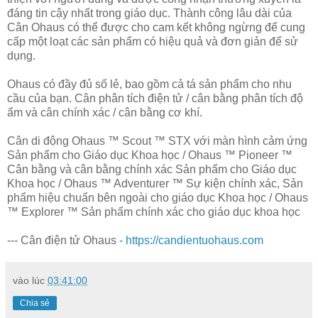
đáng tin cậy nhất trong giáo dục. Thành công lâu dài của
Cân Ohaus có thể được cho cam kết không ngừng để cung
cấp một loạt các sản phẩm có hiệu quả và đơn giản để sử
dụng.
Ohaus có đầy đủ số lẻ, bao gồm cả tá sản phẩm cho nhu
cầu của bạn. Cân phân tích điện tử / cân bằng phân tích độ
ẩm và cân chính xác / cân bằng cơ khí.
Cân di động Ohaus ™ Scout ™ STX với màn hình cảm ứng
Sản phẩm cho Giáo dục Khoa học / Ohaus ™ Pioneer ™
Cân bằng và cân bằng chính xác Sản phẩm cho Giáo dục
Khoa học / Ohaus ™ Adventurer ™ Sự kiện chính xác, Sản
phẩm hiệu chuẩn bên ngoài cho giáo dục Khoa học / Ohaus
™ Explorer ™ Sản phẩm chính xác cho giáo dục khoa học
--- Cân điện tử Ohaus -
https://candientuohaus.com
vào lúc
03:41:00
Chia sẻ