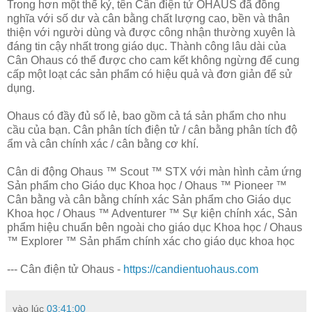
Trong hơn một thế kỷ, tên Cân điện tử OHAUS đã đồng
nghĩa với số dư và cân bằng chất lượng cao, bền và thân
thiện với người dùng và được công nhận thường xuyên là
đáng tin cậy nhất trong giáo dục. Thành công lâu dài của
Cân Ohaus có thể được cho cam kết không ngừng để cung
cấp một loạt các sản phẩm có hiệu quả và đơn giản để sử
dụng.
Ohaus có đầy đủ số lẻ, bao gồm cả tá sản phẩm cho nhu
cầu của bạn. Cân phân tích điện tử / cân bằng phân tích độ
ẩm và cân chính xác / cân bằng cơ khí.
Cân di động Ohaus ™ Scout ™ STX với màn hình cảm ứng
Sản phẩm cho Giáo dục Khoa học / Ohaus ™ Pioneer ™
Cân bằng và cân bằng chính xác Sản phẩm cho Giáo dục
Khoa học / Ohaus ™ Adventurer ™ Sự kiện chính xác, Sản
phẩm hiệu chuẩn bên ngoài cho giáo dục Khoa học / Ohaus
™ Explorer ™ Sản phẩm chính xác cho giáo dục khoa học
--- Cân điện tử Ohaus -
https://candientuohaus.com
vào lúc
03:41:00