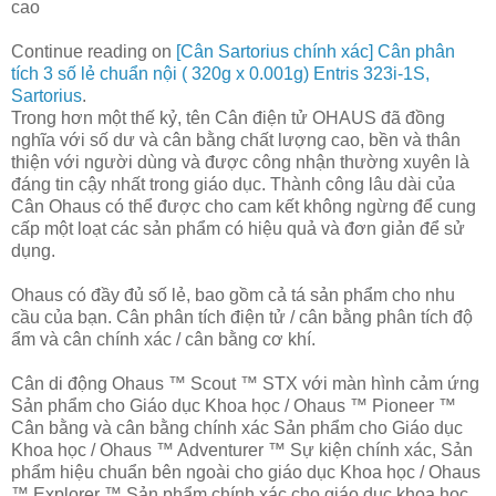
cao
Continue reading on
[Cân Sartorius chính xác] Cân phân
tích 3 số lẻ chuẩn nội ( 320g x 0.001g) Entris 323i-1S,
Sartorius
.
Trong hơn một thế kỷ, tên Cân điện tử OHAUS đã đồng
nghĩa với số dư và cân bằng chất lượng cao, bền và thân
thiện với người dùng và được công nhận thường xuyên là
đáng tin cậy nhất trong giáo dục. Thành công lâu dài của
Cân Ohaus có thể được cho cam kết không ngừng để cung
cấp một loạt các sản phẩm có hiệu quả và đơn giản để sử
dụng.
Ohaus có đầy đủ số lẻ, bao gồm cả tá sản phẩm cho nhu
cầu của bạn. Cân phân tích điện tử / cân bằng phân tích độ
ẩm và cân chính xác / cân bằng cơ khí.
Cân di động Ohaus ™ Scout ™ STX với màn hình cảm ứng
Sản phẩm cho Giáo dục Khoa học / Ohaus ™ Pioneer ™
Cân bằng và cân bằng chính xác Sản phẩm cho Giáo dục
Khoa học / Ohaus ™ Adventurer ™ Sự kiện chính xác, Sản
phẩm hiệu chuẩn bên ngoài cho giáo dục Khoa học / Ohaus
™ Explorer ™ Sản phẩm chính xác cho giáo dục khoa học