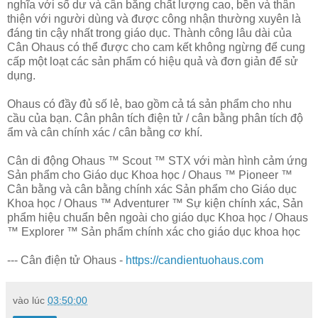
nghĩa với số dư và cân bằng chất lượng cao, bền và thân
thiện với người dùng và được công nhận thường xuyên là
đáng tin cậy nhất trong giáo dục. Thành công lâu dài của
Cân Ohaus có thể được cho cam kết không ngừng để cung
cấp một loạt các sản phẩm có hiệu quả và đơn giản để sử
dụng.
Ohaus có đầy đủ số lẻ, bao gồm cả tá sản phẩm cho nhu
cầu của bạn. Cân phân tích điện tử / cân bằng phân tích độ
ẩm và cân chính xác / cân bằng cơ khí.
Cân di động Ohaus ™ Scout ™ STX với màn hình cảm ứng
Sản phẩm cho Giáo dục Khoa học / Ohaus ™ Pioneer ™
Cân bằng và cân bằng chính xác Sản phẩm cho Giáo dục
Khoa học / Ohaus ™ Adventurer ™ Sự kiện chính xác, Sản
phẩm hiệu chuẩn bên ngoài cho giáo dục Khoa học / Ohaus
™ Explorer ™ Sản phẩm chính xác cho giáo dục khoa học
--- Cân điện tử Ohaus -
https://candientuohaus.com
vào lúc
03:50:00