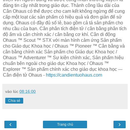
đáng tin cậy nhất trong giáo dục. Thành công lâu dài của
Cân Ohaus có thể được cho cam kết không ngừng để cung
cấp một loạt các sản phẩm có hiệu quả và đơn giản để sử
dụng. Ohaus có đầy đủ số lẻ, bao gồm cả tá sản phẩm cho
nhu cầu của bạn. Cân phân tích điện tử / cân bằng phân tích
độ ẩm và cân chính xác / cân bằng cơ khí. Cân di động
Ohaus ™ Scout ™ STX với màn hình cảm ứng Sản phẩm
cho Giáo dục Khoa học / Ohaus ™ Pioneer ™ Cân bằng và
cân bằng chính xác Sản phẩm cho Giáo dục Khoa học /
Ohaus ™ Adventurer ™ Sự kiện chính xác, Sản phẩm hiệu
chuẩn bên ngoài cho giáo dục Khoa học / Ohaus ™
Explorer ™ Sản phẩm chính xác cho giáo dục khoa học ---
Cân điện tử Ohaus -
https://candientuohaus.com
vào lúc
08:16:00
Chia sẻ
‹
›
Trang chủ