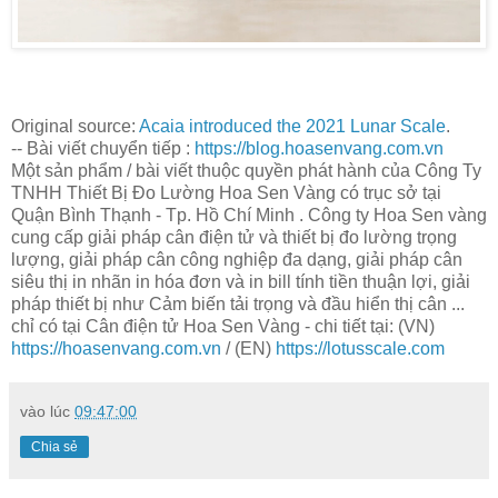
Original source:
Acaia introduced the 2021 Lunar Scale
.
-- Bài viết chuyển tiếp :
https://blog.hoasenvang.com.vn
Một sản phẩm / bài viết thuộc quyền phát hành của Công Ty
TNHH Thiết Bị Đo Lường Hoa Sen Vàng có trục sở tại
Quận Bình Thạnh - Tp. Hồ Chí Minh . Công ty Hoa Sen vàng
cung cấp giải pháp cân điện tử và thiết bị đo lường trọng
lượng, giải pháp cân công nghiệp đa dạng, giải pháp cân
siêu thị in nhãn in hóa đơn và in bill tính tiền thuận lợi, giải
pháp thiết bị như Cảm biến tải trọng và đầu hiển thị cân ...
chỉ có tại Cân điện tử Hoa Sen Vàng - chi tiết tại: (VN)
https://hoasenvang.com.vn
/ (EN)
https://lotusscale.com
vào lúc
09:47:00
Chia sẻ