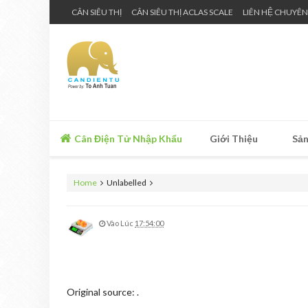
CÂN SIÊU THỊ
CÂN SIÊU THỊ ACLAS SCALE
LIÊN HỆ CHUYÊN
Cân Điện Tử Nhập Khẩu
Giới Thiệu
Sản
Home
Unlabelled
Vào Lúc
17:54:00
Original source:
.