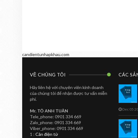
candientunhapkhau.com
VỀ CHÚNG TÔI
CÁC SẢ
Hãy liên hệ với chuyên viên kinh doanh
của chúng tôi để nhận được tư vấn miễn
phí.
Dec 05 2
Mr. TÔ ANH TUÂN
Tele_phone: 0901 334 669
Zalo_phone: 0901 334 669
CAN IN NHAN
TOANHTUAN
Viber_phone: 0901 334 669
Cân In Nhãn Siêu
1 :
Cân điện tử