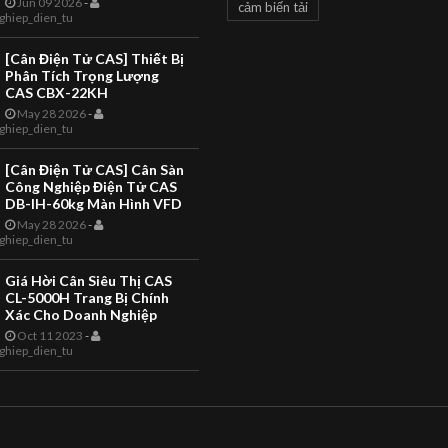
Jun 09 2026
-
cảm biến tải
LS2X Thermal Label Printing
ghiep_dien_tu
CAN CONG NGHIEP
Scale The LS2X Thermal Label
TOANHTUAN
Printing Scale is a quality
[Cân Điện Tử CAS] Thiết Bị
product with EC Weights and
Giới Thiệu Câ
Phân Tích Trọng Lượng
Measures App...
CAS CBX-22KH
Điện Tử Là Gì 
May 28 2026
-
ghiep_dien_tu
Bạn Hiểu Như
Thế Nào Về Câ
[Cân Điện Tử CAS] Cân Sàn
Công Nghiệp Điện Tử CAS
Giới thiệu Cân điện tử là gì
DB-IH-60kg Màn Hình VFD
bạn hiểu như thế nào về câ
May 28 2026
-
đây là các ý kiến mang tính
ghiep_dien_tu
khảo cho các nhận định ch
có thể chưa sâu sát và t...
Giá Hời Cân Siêu Thị CAS
CL-5000H Trang Bị Chính
Xác Cho Doanh Nghiệp
Oct 11 2023
-
ghiep_dien_tu