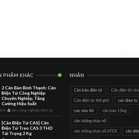
N PHẨM KHÁC
NHÃN
2 Cân Bàn Bình Thạnh: Cân
Cân bàn điện tử
Cân điện tử oh
Điện Tử Công Nghiệp
Chuyên Nghiệp, Tăng
Cân điện tử thế giới
can dien tu
Cường Hiệu Suất
CAN DIEN TU
TOANHTUAN
024
-
can_cong_nghiep_dien_tu
can sieu thi
cân bàn 15kg
Cân Siêu Thị
cân chống cháy nổ
[Cân Điện Tử CAS] Cân
LS2X Label
Điện Tử Treo CAS 3 THD
cân chống cháy nổ ATEX
cân điệ
Printing Scale
Tải Trọng 2 Kg