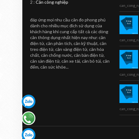
2 :
Cân công nghiệp
Thị CL5000-B
can_cong_n
Cân in nhãn siêu thị CL5000-B
đáp ứng mọi nhu cầu cân đo phong phú
Sản phẩm cân in nhãn CL5000-B
dành cho nhiều mục đích sử dụng của
...
khách hàng khi cung cấp tất cả các dòng
cân thông dụng nhất hiện nay như: cân
can_cong_n
điện tử, cân phân tích, cân kỹ thuật, cân
treo điện tử, cân vàng điện tử, cân hóa
chất, cân chống nước, cân bàn điện tử,
cân sàn điện tử, cân xe tải, cân bỏ túi, cân
đếm, cân sức khỏe...
can_cong_n
can_cong_n