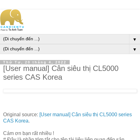
▼
▼
Thứ Tư, 20 tháng 4, 2022
[User manual] Cân siêu thị CL5000
series CAS Korea
Original source:
[User manual] Cân siêu thị CL5000 series
CAS Korea
.
Cám ơn bạn rất nhiều !
# Đây là phần tóm tắt cho tệp tài liệu liên quan đến sản