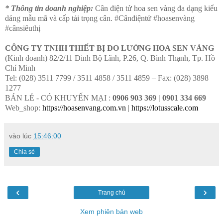
* Thông tin doanh nghiệp:
Cân điện tử hoa sen vàng đa dạng kiểu
dáng mẫu mã và cấp tải trọng cân. #Cânđiệntử #hoasenvàng
#cânsiêuthị
CÔNG TY TNHH THIẾT BỊ ĐO LƯỜNG HOA SEN VÀNG
(Kinh doanh) 82/2/11 Đinh Bộ Lĩnh, P.26, Q. Bình Thạnh, Tp. Hồ
Chí Minh
Tel: (028) 3511 7799 / 3511 4858 / 3511 4859 – Fax: (028) 3898
1277
BÁN LẺ - CÓ KHUYẾN MẠI :
0906 903 369
| 0901 334 669
Web_shop:
https://hoasenvang.com.vn
|
https://lotusscale.com
vào lúc
15:46:00
Chia sẻ
‹
›
Trang chủ
Xem phiên bản web