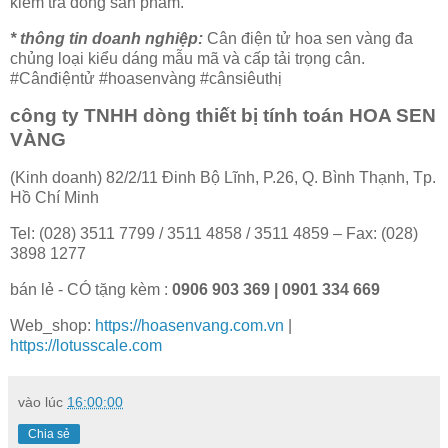
kiểm tra dòng sản phẩm.
* thông tin doanh nghiệp:
Cân điện tử hoa sen vàng đa
chủng loại kiểu dáng mẫu mã và cấp tải trọng cân.
#Cânđiệntử #hoasenvàng #cânsiêuthị
công ty TNHH dòng thiết bị tính toán HOA SEN
VÀNG
(Kinh doanh) 82/2/11 Đinh Bộ Lĩnh, P.26, Q. Bình Thạnh, Tp.
Hồ Chí Minh
Tel: (028) 3511 7799 / 3511 4858 / 3511 4859 – Fax: (028)
3898 1277
bán lẻ - CÓ tặng kèm :
0906 903 369
| 0901 334 669
Web_shop:
https://hoasenvang.com.vn
|
https://lotusscale.com
vào lúc
16:00:00
Chia sẻ