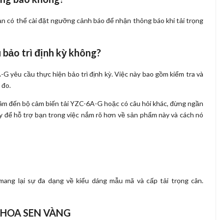
n có thể cài đặt ngưỡng cảnh báo để nhận thông báo khi tải trọng
 bảo trì định kỳ không?
G yêu cầu thực hiện bảo trì định kỳ. Việc này bao gồm kiểm tra và
 đo.
âm đến bộ cảm biến tải YZC-6A-G hoặc có câu hỏi khác, đừng ngần
ây để hỗ trợ bạn trong việc nắm rõ hơn về sản phẩm này và cách nó
ang lại sự đa dạng về kiểu dáng mẫu mã và cấp tải trọng cân.
 HOA SEN VÀNG