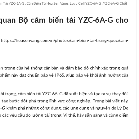
n Tải YZC-6A-G ,
Cân Điện Tử Hoa Sen Vàng ,
Load Cell YZC-6A-G ,
YZC-6A-G Chất
uan Bộ cảm biến tải YZC-6A-G cho
n trọng của hệ thống cân bàn và đảm bảo độ chính xác trong quá
n phẩm này đạt chuẩn bảo vệ IP65, giúp bảo vệ khỏi ảnh hưởng của
ải trọng, cảm biến tải YZC-6A-G đã xuất hiện và tạo ra sự thay đổi.
tạo bước đột phá trong lĩnh vực công nghiệp. Trong bài viết này,
-G
, khám phá những công dụng, các ứng dụng và nguyên do Lý Do
các yêu cầu đo lường tải trọng. Vì thế, hãy sẵn sàng và cùng điểm