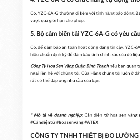
Có, YZC-6A-G thường đi kèm với tính năng báo động. Bạ
vượt quá giới hạn cho phép.
5. Bộ cảm biến tải YZC-6A-G có yêu cầu
Có, để đảm bảo an toàn hoạt động đáng tin cậy, YZC-6A-
hiệu chuẩn định kỳ để đảm bảo tính chính xác của dữ liệu
Công Ty Hoa Sen Vàng Quận Bình Thạnh
nếu bạn quan t
ngại liên hệ với chúng tôi. Cửa Hàng chúng tôi luôn ở đ
rất có thể đáp ứng nhu cầu của bạn.
---
* Mô tả về doanh nghiệp:
Cân điện tử hoa sen vàng m
#Cânđiệntử #hoasenvàng #ATEX
CÔNG TY TNHH THIẾT BỊ ĐO LƯỜNG