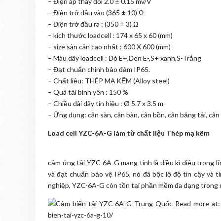
– Điện áp thay đổi 2.0 ± 0.15 mv/V
– Điện trở đầu vào (365 ± 10) Ω
– Điện trở đầu ra : (350 ± 3) Ω
– kích thước loadcell : 174 x 65 x 60 (mm)
– size sàn cân cao nhất : 600 X 600 (mm)
– Màu dây loadcell : Đỏ E+,Đen E-,S+ xanh,S-Trắng
– Đạt chuẩn chỉnh bảo đảm IP65.
– Chất liệu: THÉP MẠ KẼM (Alloy steel)
– Quá tải bình yên : 150 %
– Chiều dài dây tín hiệu : Ø 5.7 x 3.5 m
– Ứng dụng: cân sàn, cân bàn, cân bồn, cân băng tải, cân
Load cell YZC-6A-G làm từ chất liệu Thép mạ kẽm
cảm ứng tải YZC-6A-G mang tính là điều kì diệu trong 
và đạt chuẩn bảo vệ IP65, nó đã bộc lộ độ tin cậy và t
nghiệp, YZC-6A-G còn tồn tại phần mềm đa dạng trong n