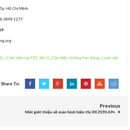
 Tp. Hồ Chí Minh
28) 3898 1277
69
ng.org
uốc
,
Cảm biến tải YZC-6A-G
,
Cân điện tử Hoa Sen Vàng
,
Load cell
Share To:
Previous
Mới giới thiệu về màn hình hiển thị XK3190 A9+