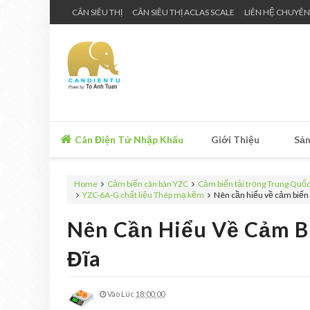
CÂN SIÊU THỊ
CÂN SIÊU THỊ ACLAS SCALE
LIÊN HỆ CHUYÊN
Cân Điện Tử Nhập Khẩu
Giới Thiệu
Sản
Home
Cảm biến cân bàn YZC
Cảm biến tải trọng Trung Quố
YZC-6A-G chất liệu Thép mạ kẽm
Nên cần hiểu về cảm biến 
Nên Cần Hiểu Về Cảm B
Đĩa
Vào Lúc
18:00:00