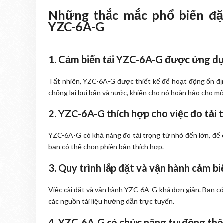
Những thắc mắc phổ biến đặc
YZC-6A-G
1. Cảm biến tải YZC-6A-G được ứng dụ
Tất nhiên, YZC-6A-G được thiết kế để hoạt động ổn địn
chống lại bụi bẩn và nước, khiến cho nó hoàn hảo cho mộ
2. YZC-6A-G thích hợp cho việc đo tải 
YZC-6A-G có khả năng đo tải trọng từ nhỏ đến lớn, để 
bạn có thể chọn phiên bản thích hợp.
3. Quy trình lắp đặt và vận hành cảm b
Việc cài đặt và vận hành YZC-6A-G khá đơn giản. Bạn c
các nguồn tài liệu hướng dẫn trực tuyến.
4. YZC-6A-G có chức năng tự động th