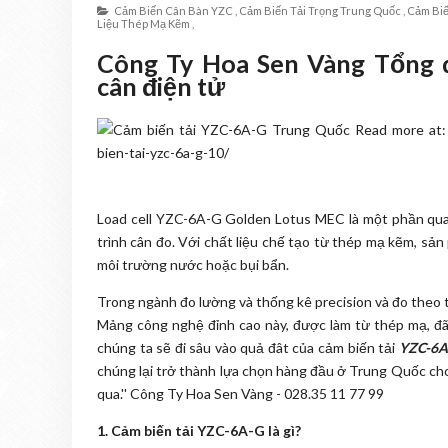
Cảm Biến Cân Bàn YZC ,
Cảm Biến Tải Trọng Trung Quốc ,
Cảm Biế
Liệu Thép Mạ Kẽm ,
Công Ty Hoa Sen Vàng Tổng q
cân điện tử
Load cell YZC-6A-G Golden Lotus MEC là một phần qua
trình cân đo. Với chất liệu chế tạo từ thép mạ kẽm, sả
môi trường nước hoặc bụi bẩn.
Trong ngành đo lường và thống kê precision và đo theo t
Mảng công nghệ đỉnh cao này, được làm từ thép mạ, đã 
chúng ta sẽ đi sâu vào quả đât của cảm biến tải
YZC-6A
chúng lại trở thành lựa chọn hàng đầu ở Trung Quốc cho 
qua.'' Công Ty Hoa Sen Vàng - 028.35 11 77 99
1. Cảm biến tải YZC-6A-G là gì?