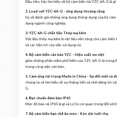
Đầu tiên, hãy tìm hiểu về bộ cảm biến tải YZC-6A-G là gì 
2. Load cell YZC-6A-G - ứng dụng thoáng rộng
họ sẽ đánh giá những ứng dụng thông dụng của bộ cảm b
dạng ngành công nghiệp.
3. YZC-6A-G chất liệu Thép mạ kẽm
Vật liệu thép mạ kẽm là vật liệu nền tảng cho cảm biến 
và các tiện ích của việc sử dụng nó.
4. Bộ cảm biến cân bàn YZC - Hiệu suất ưu việt
giữa những phần mềm phổ biến của YZC-6A-G là trong lĩ
trong công việc cân bàn.
5. Cảm ứng tải trọng Made in China - Sự đổi mới và độ
chúng ta sẽ tìm hiểu về sự thăng tiến và tính đáng tin 
G.
6. Đạt chuẩn đảm bảo IP65
Mức độ bảo vệ IP65 là gì và Lý Do nó quan trọng đối vớ
7. Bộ cảm biến hạn chế ăn mòn - Kéo dài tuổi thọ