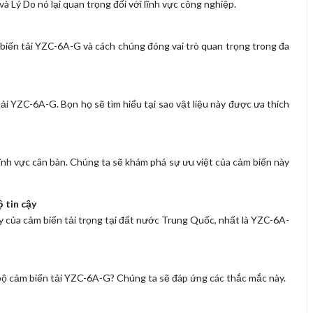
và Lý Do nó lại quan trọng đối với lĩnh vực công nghiệp.
iến tải YZC-6A-G và cách chúng đóng vai trò quan trọng trong đa
tải YZC-6A-G. Bọn họ sẽ tìm hiểu tại sao vật liệu này được ưa thích
nh vực cân bàn. Chúng ta sẽ khám phá sự ưu việt của cảm biến này
 tin cậy
cậy của cảm biến tải trọng tại đất nước Trung Quốc, nhất là YZC-6A-
i bộ cảm biến tải YZC-6A-G? Chúng ta sẽ đáp ứng các thắc mắc này.