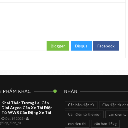
Blogger
Disqus
Facebook
N PHẨM KHÁC
NHÃN
Khai Thác Tương Lai Cân
Cân bàn điện tử
Cân điện tử oh
Dini Argeo Cân Xe Tải Điện
Tử WWS Cân Động Xe Tải
Cân điện tử thế giới
can dien tu
Oct 14 2023
-
CAN DIEN TU
TOANHTUAN
ghiep_dien_tu
can sieu thi
cân bàn 15kg