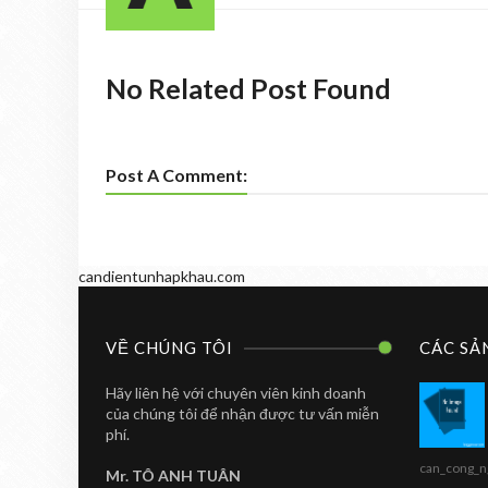
No Related Post Found
Post A Comment:
candientunhapkhau.com
VỀ CHÚNG TÔI
CÁC SẢ
Hãy liên hệ với chuyên viên kinh doanh
của chúng tôi để nhận được tư vấn miễn
phí.
can_cong_n
Mr. TÔ ANH TUÂN