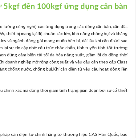
ừ 5kgf đến 100kgf ứng dụng cân bàn
đo lường công nghệ cao ứng dụng trong các dòng cân bàn, cân đĩa.
65, thiết bị mang lại độ chuẩn xác lớn, khả năng chống bụi và kháng
ics và ngành đóng gói mong muốn bền bỉ, dài lâu khi cân đo.Vì sao
lại sự tin cậy nhờ cấu trúc chắc chắn, tính tuyến tính tốt trường
họn đúng cảm biến tải tối đa hóa năng suất, giảm lỗi đo đồng thời
Khi doanh nghiệp mở rộng công suất và yêu cầu cân theo cấp Class
 năng chống nước, chống bụi.Khi cân điện tử yêu cầu hoạt động liên
u chính xác mà đồng thời giảm tình trạng gián đoạn bởi sự cố thiết
 pháp cân điện tử chính hãng từ thương hiệu CAS Hàn Quốc, bao