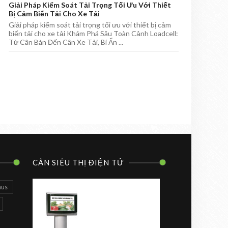
Giải Pháp Kiểm Soát Tải Trọng Tối Ưu Với Thiết
Bị Cảm Biến Tải Cho Xe Tải
Giải pháp kiểm soát tải trọng tối ưu với thiết bị cảm
biến tải cho xe tải Khám Phá Sâu Toàn Cảnh Loadcell:
Từ Cân Bàn Đến Cân Xe Tải, Bí Ẩn ...
CÂN SIÊU THỊ ĐIỆN TỬ
aus