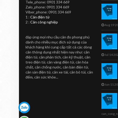
Tele_phone: 0901 334 669
Zalo_phone: 0901 334 669
CAN IN NHAN
TOANHTUAN
Viber_phone: 0901 334 669
Cân In Nhãn Siêu
1 :
Cân điện tử
2 :
Cân công nghiệp
Thị CL5000-B
Aug 19 2
Cân in nhãn siêu thị CL5000-B
đáp ứng mọi nhu cầu cân đo phong phú
Sản phẩm cân in nhãn CL5000-B
dành cho nhiều mục đích sử dụng của
...
khách hàng khi cung cấp tất cả các dòng
cân thông dụng nhất hiện nay như: cân
Jul 14 20
điện tử, cân phân tích, cân kỹ thuật, cân
treo điện tử, cân vàng điện tử, cân hóa
chất, cân chống nước, cân bàn điện tử,
cân sàn điện tử, cân xe tải, cân bỏ túi, cân
đếm, cân sức khỏe...
Jun 11 2
can_cong_n