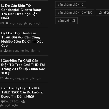
Cân Siêu Thị
cân chống cháy nổ
Lý Do Cân Điện Tử
LS2X Label
Canthegioi-Dientu Đang
cân chống cháy nổ ATEX
cân điệ
Trở Nên Lựa Chọn Bậc
Printing Scale
Nhất
cảm biến tải
LS2X Thermal Label Printing
023
-
can_cong_nghiep_dien_tu
CAN CONG NGHIEP
Scale The LS2X Thermal Label
TOANHTUAN
Printing Scale is a quality
Đạt Đến Độ Chính Xác
product with EC Weights and
Giới Thiệu Câ
Tuyệt Đối Với Cân Công
Measures App...
Nghiệp 60kg Độ Chính Xác
Điện Tử Là Gì 
Cao
Bạn Hiểu Như
23
-
can_cong_nghiep_dien_tu
Thế Nào Về Câ
[Cân Điện Tử CAS] Cân
Điện Tử Treo CAS THD Tải
Giới thiệu Cân điện tử là gì
Trọng 20 Tấn Độ Chính Xác
bạn hiểu như thế nào về câ
10Kg
đây là các ý kiến mang tính
026
-
can_cong_nghiep_dien_tu
khảo cho các nhận định ch
có thể chưa sâu sát và t...
Cân Tiểu Ly Điện Tử KD-
TBED 1200 Cân Đo Lường
Được Tin Dùng Nhất
Dec 17 2024
-
ghiep_dien_tu