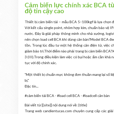
Cảm biến lực chính xác BCA t
độ tin cậy cao
Thiết bị cảm biến tải – mẫu BCA 5–100kgf là lựa chọn 
Với kết cấu single point, nhôm hợp kim, chuẩn bảo vệ IP
nước. Đây là giải pháp thông minh cho nhà xưởng, logist
nên chọn load cell BCA khi dùng cân bàn?Model BCA đem 
tồn. Trong lúc đầu tư một hệ thống cân điện tử, việc c
giảm bảo trì.Thời điểm nào phải trang bị cảm biến BCA?
3 (III).Trong điều kiện làm việc có bụi hoặc ẩm cần khả
tục với độ chính xác.
"Một thiết bị chuẩn mực không đơn thuần mang lại số liệ
bị."
Đặc tín...
#cảm biến tải BCA - #load cell BCA - #loadcell cân bàn
Bài viết từ [{site}] nội dung nói về: {title}
Trang web candientucas.com chuyên cung cấp các giải