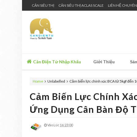
CÂN SIÊU THỊ
CÂN SIÊU THỊ ACLAS SCALE
LIÊN HỆ CHUYÊN
Cân Điện Tử Nhập Khẩu
Giới Thiệu
Sản
Home
Unlabelled
Cảm biến lực chính xác BCA từ 5kgf đến 1
Cảm Biến Lực Chính Xá
Ứng Dụng Cân Bàn Độ T
Vào Lúc
16:23:00