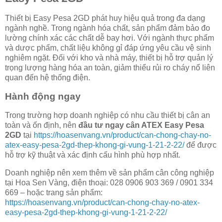
Thiết bị Easy Pesa 2GD phát huy hiệu quả trong đa dạng
ngành nghề. Trong ngành hóa chất, sản phẩm đảm bảo đo
lường chính xác các chất dễ bay hơi. Với ngành thực phẩm
và dược phẩm, chất liệu không gỉ đáp ứng yêu cầu vệ sinh
nghiêm ngặt. Đối với kho và nhà máy, thiết bị hỗ trợ quản lý
trọng lượng hàng hóa an toàn, giảm thiểu rủi ro cháy nổ liên
quan đến hệ thống điện.
Hành động ngay
Trong trường hợp doanh nghiệp có nhu cầu thiết bị cân an
toàn và ổn định, nên
đầu tư ngay cân ATEX Easy Pesa
2GD
tại
https://hoasenvang.vn/product/can-chong-chay-no-
atex-easy-pesa-2gd-thep-khong-gi-vung-1-21-2-22/
để được
hỗ trợ kỹ thuật và xác định cấu hình phù hợp nhất.
Doanh nghiệp nên xem thêm về sản phẩm cân công nghiệp
tại Hoa Sen Vàng, điện thoại: 028 0906 903 369 / 0901 334
669 – hoặc trang sản phẩm:
https://hoasenvang.vn/product/can-chong-chay-no-atex-
easy-pesa-2gd-thep-khong-gi-vung-1-21-2-22/