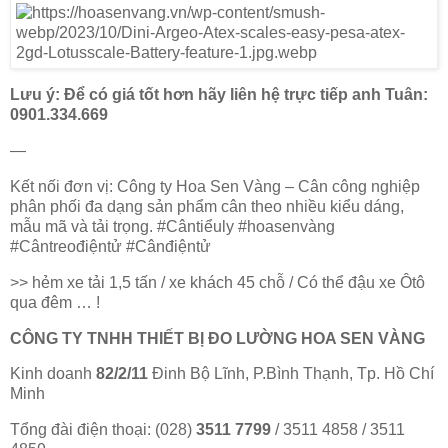
Lưu ý: Để có giá tốt hơn hãy liên hệ trực tiếp anh Tuân:
0901.334.669
—
Kết nối đơn vị: Công ty Hoa Sen Vàng – Cân công nghiệp
phân phối đa dạng sản phẩm cân theo nhiều kiểu dáng,
mẫu mã và tải trọng. #Cântiểuly #hoasenvàng
#Cântreođiệntử #Cânđiệntử
>> hẻm xe tải 1,5 tấn / xe khách 45 chỗ / Có thể đậu xe Ôtô
qua đêm … !
CÔNG TY TNHH THIẾT BỊ ĐO LƯỜNG HOA SEN VÀNG
Kinh doanh
82/2/11
Đinh Bộ Lĩnh, P.Bình Thạnh, Tp. Hồ Chí
Minh
Tổng đài điện thoại: (028)
3511 7799
/ 3511 4858 / 3511