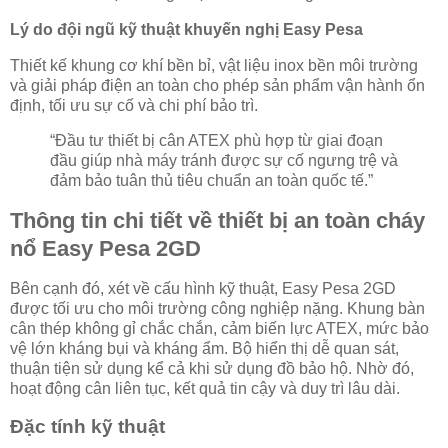
Lý do đội ngũ kỹ thuật khuyến nghị Easy Pesa
Thiết kế khung cơ khí bền bỉ, vật liệu inox bền môi trường
và giải pháp điện an toàn cho phép sản phẩm vận hành ổn
định, tối ưu sự cố và chi phí bảo trì.
“Đầu tư thiết bị cân ATEX phù hợp từ giai đoạn
đầu giúp nhà máy tránh được sự cố ngưng trệ và
đảm bảo tuân thủ tiêu chuẩn an toàn quốc tế.”
Thông tin chi tiết về thiết bị an toàn cháy
nổ Easy Pesa 2GD
Bên cạnh đó, xét về cấu hình kỹ thuật, Easy Pesa 2GD
được tối ưu cho môi trường công nghiệp nặng. Khung bàn
cân thép không gỉ chắc chắn, cảm biến lực ATEX, mức bảo
vệ lớn kháng bụi và kháng ẩm. Bộ hiển thị dễ quan sát,
thuận tiện sử dụng kể cả khi sử dụng đồ bảo hộ. Nhờ đó,
hoạt động cân liên tục, kết quả tin cậy và duy trì lâu dài.
Đặc tính kỹ thuật