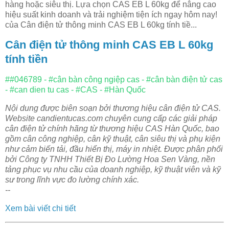
hàng hoặc siêu thị. Lựa chọn CAS EB L 60kg để nâng cao
hiệu suất kinh doanh và trải nghiệm tiện ích ngay hôm nay!
của Cân điện tử thông minh CAS EB L 60kg tính tiề...
Cân điện tử thông minh CAS EB L 60kg
tính tiền
##046789 - #cân bàn công ngiệp cas - #cân bàn điện tử cas
- #can dien tu cas - #CAS - #Hàn Quốc
Nội dung được biên soạn bởi thương hiệu cân điện tử CAS.
Website candientucas.com chuyên cung cấp các giải pháp
cân điện tử chính hãng từ thương hiệu CAS Hàn Quốc, bao
gồm cân công nghiệp, cân kỹ thuật, cân siêu thị và phụ kiện
như cảm biến tải, đầu hiển thị, máy in nhiệt. Được phân phối
bởi Công ty TNHH Thiết Bị Đo Lường Hoa Sen Vàng, nền
tảng phục vụ nhu cầu của doanh nghiệp, kỹ thuật viên và kỹ
sư trong lĩnh vực đo lường chính xác.
--
Xem bài viết chi tiết