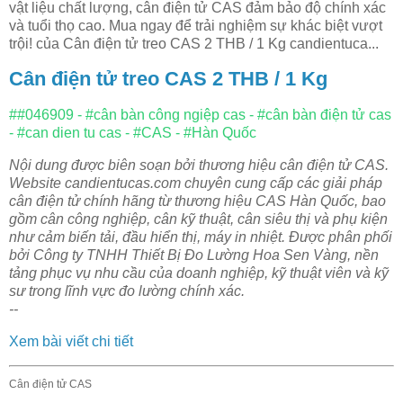
vật liệu chất lượng, cân điện tử CAS đảm bảo độ chính xác
và tuổi thọ cao. Mua ngay để trải nghiệm sự khác biệt vượt
trội! của Cân điện tử treo CAS 2 THB / 1 Kg candientuca...
Cân điện tử treo CAS 2 THB / 1 Kg
##046909 - #cân bàn công ngiệp cas - #cân bàn điện tử cas
- #can dien tu cas - #CAS - #Hàn Quốc
Nội dung được biên soạn bởi thương hiệu cân điện tử CAS.
Website candientucas.com chuyên cung cấp các giải pháp
cân điện tử chính hãng từ thương hiệu CAS Hàn Quốc, bao
gồm cân công nghiệp, cân kỹ thuật, cân siêu thị và phụ kiện
như cảm biến tải, đầu hiển thị, máy in nhiệt. Được phân phối
bởi Công ty TNHH Thiết Bị Đo Lường Hoa Sen Vàng, nền
tảng phục vụ nhu cầu của doanh nghiệp, kỹ thuật viên và kỹ
sư trong lĩnh vực đo lường chính xác.
--
Xem bài viết chi tiết
Cân điện tử CAS