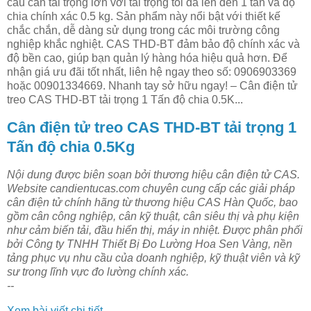
cầu cân tải trọng lớn với tải trọng tối đa lên đến 1 tấn và độ
chia chính xác 0.5 kg. Sản phẩm này nổi bật với thiết kế
chắc chắn, dễ dàng sử dụng trong các môi trường công
nghiệp khắc nghiệt. CAS THD-BT đảm bảo độ chính xác và
độ bền cao, giúp bạn quản lý hàng hóa hiệu quả hơn. Để
nhận giá ưu đãi tốt nhất, liên hệ ngay theo số: 0906903369
hoặc 00901334669. Nhanh tay sở hữu ngay! – Cân điện tử
treo CAS THD-BT tải trọng 1 Tấn độ chia 0.5K...
Cân điện tử treo CAS THD-BT tải trọng 1
Tấn độ chia 0.5Kg
Nội dung được biên soạn bởi thương hiệu cân điện tử CAS.
Website candientucas.com chuyên cung cấp các giải pháp
cân điện tử chính hãng từ thương hiệu CAS Hàn Quốc, bao
gồm cân công nghiệp, cân kỹ thuật, cân siêu thị và phụ kiện
như cảm biến tải, đầu hiển thị, máy in nhiệt. Được phân phối
bởi Công ty TNHH Thiết Bị Đo Lường Hoa Sen Vàng, nền
tảng phục vụ nhu cầu của doanh nghiệp, kỹ thuật viên và kỹ
sư trong lĩnh vực đo lường chính xác.
--
Xem bài viết chi tiết