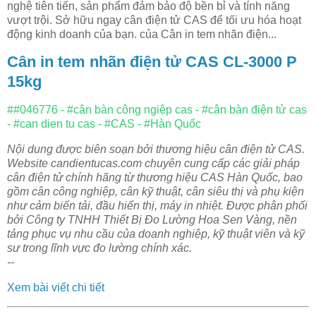
nghệ tiên tiến, sản phẩm đảm bảo độ bền bỉ và tính năng
vượt trội. Sở hữu ngay cân điện tử CAS để tối ưu hóa hoạt
động kinh doanh của bạn. của Cân in tem nhãn điện...
Cân in tem nhãn điện tử CAS CL-3000 P
15kg
##046776 - #cân bàn công ngiệp cas - #cân bàn điện tử cas
- #can dien tu cas - #CAS - #Hàn Quốc
Nội dung được biên soạn bởi thương hiệu cân điện tử CAS.
Website candientucas.com chuyên cung cấp các giải pháp
cân điện tử chính hãng từ thương hiệu CAS Hàn Quốc, bao
gồm cân công nghiệp, cân kỹ thuật, cân siêu thị và phụ kiện
như cảm biến tải, đầu hiển thị, máy in nhiệt. Được phân phối
bởi Công ty TNHH Thiết Bị Đo Lường Hoa Sen Vàng, nền
tảng phục vụ nhu cầu của doanh nghiệp, kỹ thuật viên và kỹ
sư trong lĩnh vực đo lường chính xác.
--
Xem bài viết chi tiết