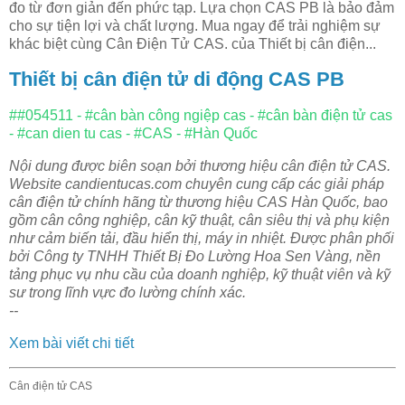
đo từ đơn giản đến phức tạp. Lựa chọn CAS PB là bảo đảm
cho sự tiện lợi và chất lượng. Mua ngay để trải nghiệm sự
khác biệt cùng Cân Điện Tử CAS. của Thiết bị cân điện...
Thiết bị cân điện tử di động CAS PB
##054511 - #cân bàn công ngiệp cas - #cân bàn điện tử cas
- #can dien tu cas - #CAS - #Hàn Quốc
Nội dung được biên soạn bởi thương hiệu cân điện tử CAS.
Website candientucas.com chuyên cung cấp các giải pháp
cân điện tử chính hãng từ thương hiệu CAS Hàn Quốc, bao
gồm cân công nghiệp, cân kỹ thuật, cân siêu thị và phụ kiện
như cảm biến tải, đầu hiển thị, máy in nhiệt. Được phân phối
bởi Công ty TNHH Thiết Bị Đo Lường Hoa Sen Vàng, nền
tảng phục vụ nhu cầu của doanh nghiệp, kỹ thuật viên và kỹ
sư trong lĩnh vực đo lường chính xác.
--
Xem bài viết chi tiết
Cân điện tử CAS