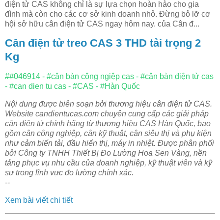
điện tử CAS không chỉ là sự lựa chọn hoàn hảo cho gia
đình mà còn cho các cơ sở kinh doanh nhỏ. Đừng bỏ lỡ cơ
hội sở hữu cân điện tử CAS ngay hôm nay. của Cân đ...
Cân điện tử treo CAS 3 THD tải trọng 2
Kg
##046914 - #cân bàn công ngiệp cas - #cân bàn điện tử cas
- #can dien tu cas - #CAS - #Hàn Quốc
Nội dung được biên soạn bởi thương hiệu cân điện tử CAS.
Website candientucas.com chuyên cung cấp các giải pháp
cân điện tử chính hãng từ thương hiệu CAS Hàn Quốc, bao
gồm cân công nghiệp, cân kỹ thuật, cân siêu thị và phụ kiện
như cảm biến tải, đầu hiển thị, máy in nhiệt. Được phân phối
bởi Công ty TNHH Thiết Bị Đo Lường Hoa Sen Vàng, nền
tảng phục vụ nhu cầu của doanh nghiệp, kỹ thuật viên và kỹ
sư trong lĩnh vực đo lường chính xác.
--
Xem bài viết chi tiết