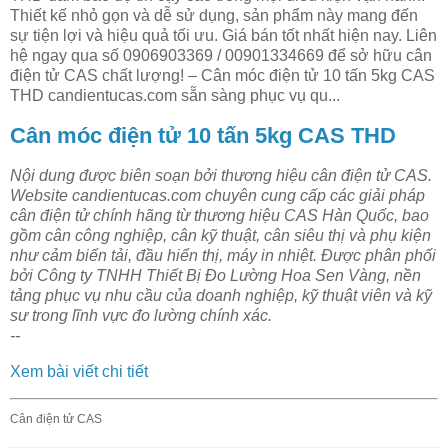
Thiết kế nhỏ gọn và dễ sử dụng, sản phẩm này mang đến
sự tiện lợi và hiệu quả tối ưu. Giá bán tốt nhất hiện nay. Liên
hệ ngay qua số 0906903369 / 00901334669 để sở hữu cân
điện tử CAS chất lượng! – Cân móc điện tử 10 tấn 5kg CAS
THD candientucas.com sẵn sàng phục vụ qu...
Cân móc điện tử 10 tấn 5kg CAS THD
Nội dung được biên soạn bởi thương hiệu cân điện tử CAS.
Website candientucas.com chuyên cung cấp các giải pháp
cân điện tử chính hãng từ thương hiệu CAS Hàn Quốc, bao
gồm cân công nghiệp, cân kỹ thuật, cân siêu thị và phụ kiện
như cảm biến tải, đầu hiển thị, máy in nhiệt. Được phân phối
bởi Công ty TNHH Thiết Bị Đo Lường Hoa Sen Vàng, nền
tảng phục vụ nhu cầu của doanh nghiệp, kỹ thuật viên và kỹ
sư trong lĩnh vực đo lường chính xác.
--
Xem bài viết chi tiết
Cân điện tử CAS