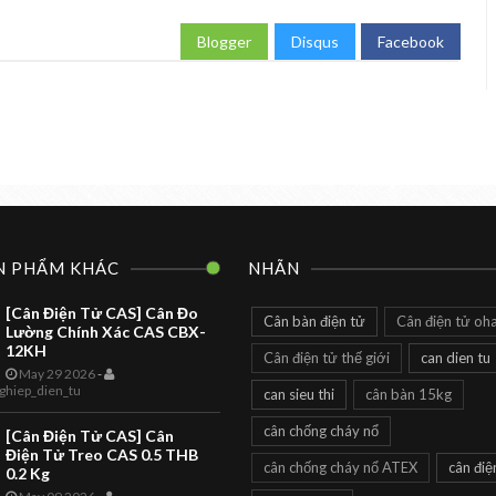
Blogger
Disqus
Facebook
N PHẨM KHÁC
NHÃN
[Cân Điện Tử CAS] Cân Đo
Cân bàn điện tử
Cân điện tử oh
Lường Chính Xác CAS CBX-
12KH
Cân điện tử thế giới
can dien tu
May 29 2026
-
CAN DIEN TU
TOANHTUAN
ghiep_dien_tu
can sieu thi
cân bàn 15kg
Cân Siêu Thị
cân chống cháy nổ
[Cân Điện Tử CAS] Cân
LS2X Label
Điện Tử Treo CAS 0.5 THB
cân chống cháy nổ ATEX
cân điệ
0.2 Kg
Printing Scale