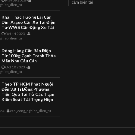
May 09 2026
-
cảm biến tải
LS2X Thermal Label Printing
ghiep_dien_tu
CAN CONG NGHIEP
Scale The LS2X Thermal Label
TOANHTUAN
Printing Scale is a quality
Khai Thác Tương Lai Cân
product with EC Weights and
Giới Thiệu Câ
Dini Argeo Cân Xe Tải Điện
Measures App...
Tử WWS Cân Động Xe Tải
Điện Tử Là Gì 
Oct 14 2023
-
ghiep_dien_tu
Bạn Hiểu Như
Thế Nào Về Câ
Dòng Hàng Cân Bàn Điện
Tử 100kg Cạnh Tranh Thỏa
Giới thiệu Cân điện tử là gì
Mãn Nhu Cầu Cân
bạn hiểu như thế nào về câ
Oct 10 2023
-
đây là các ý kiến mang tính
ghiep_dien_tu
khảo cho các nhận định ch
có thể chưa sâu sát và t...
Theo TP HCM Phạt Nguội
Đến 3,8 Tỉ Đồng Phương
Tiện Quá Tải Từ Các Trạm
Kiểm Soát Tải Trọng Hiện
024
-
can_cong_nghiep_dien_tu