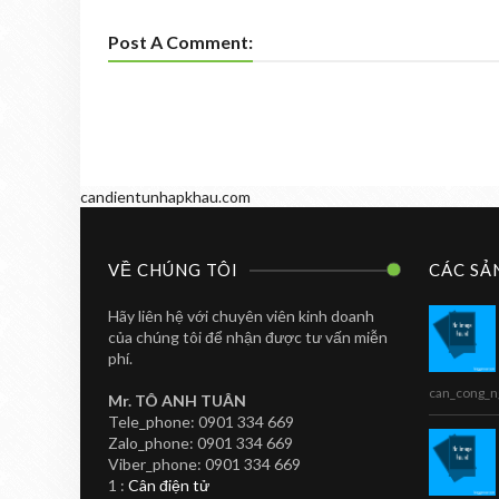
Post A Comment:
candientunhapkhau.com
VỀ CHÚNG TÔI
CÁC SẢ
Hãy liên hệ với chuyên viên kinh doanh
của chúng tôi để nhận được tư vấn miễn
phí.
can_cong_n
Mr. TÔ ANH TUÂN
Tele_phone: 0901 334 669
Zalo_phone: 0901 334 669
CAN IN NHAN
TOANHTUAN
Viber_phone: 0901 334 669
Cân In Nhãn Siêu
1 :
Cân điện tử