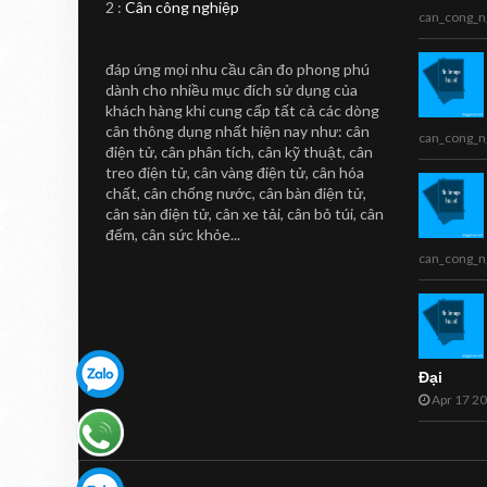
2 :
Cân công nghiệp
Thị CL5000-B
can_cong_n
Cân in nhãn siêu thị CL5000-B
đáp ứng mọi nhu cầu cân đo phong phú
Sản phẩm cân in nhãn CL5000-B
dành cho nhiều mục đích sử dụng của
...
khách hàng khi cung cấp tất cả các dòng
cân thông dụng nhất hiện nay như: cân
can_cong_n
điện tử, cân phân tích, cân kỹ thuật, cân
treo điện tử, cân vàng điện tử, cân hóa
chất, cân chống nước, cân bàn điện tử,
cân sàn điện tử, cân xe tải, cân bỏ túi, cân
đếm, cân sức khỏe...
can_cong_n
Đại
Apr 17 2