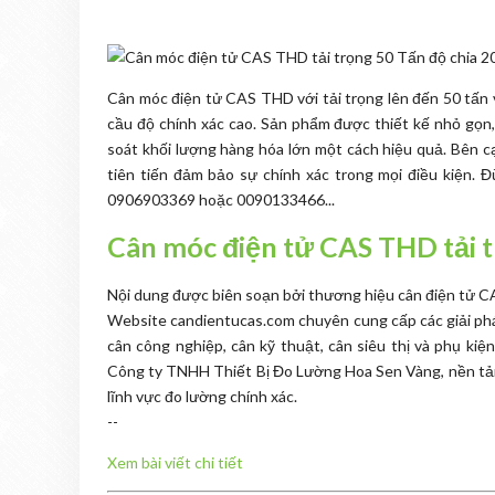
Cân móc điện tử CAS THD với tải trọng lên đến 50 tấn v
cầu độ chính xác cao. Sản phẩm được thiết kế nhỏ gọn,
soát khối lượng hàng hóa lớn một cách hiệu quả. Bên cạ
tiên tiến đảm bảo sự chính xác trong mọi điều kiện. Đ
0906903369 hoặc 0090133466...
Cân móc điện tử CAS THD tải t
Nội dung được biên soạn bởi thương hiệu cân điện tử C
Website candientucas.com chuyên cung cấp các giải ph
cân công nghiệp, cân kỹ thuật, cân siêu thị và phụ kiện
Công ty TNHH Thiết Bị Đo Lường Hoa Sen Vàng, nền tảng
lĩnh vực đo lường chính xác.
--
Xem bài viết chi tiết