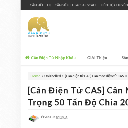
CÂN SIÊU THỊ
CÂN SIÊU THỊ ACLAS SCALE
LIÊN HỆ CHUYÊN
Cân Điện Tử Nhập Khẩu
Giới Thiệu
Sản
Home
Unlabelled
[Cân điện tử CAS] Cân móc điện tử CAS TH
[Cân Điện Tử CAS] Cân
Trọng 50 Tấn Độ Chia 2
Vào Lúc
05:15:00