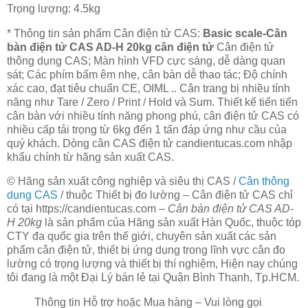
Trọng lượng: 4.5kg
* Thông tin sản phẩm Cân điện tử CAS:
Basic scale-Cân
bàn điện tử CAS AD-H 20kg cân điện tử
Cân điện tử
thông dụng CAS; Màn hình VFD cực sáng, dễ dàng quan
sát; Các phím bấm êm nhẹ, cân bàn dễ thao tác; Độ chính
xác cao, đạt tiêu chuẩn CE, OIML .. Cân trang bị nhiều tính
năng như Tare / Zero / Print / Hold và Sum. Thiết kế tiến tiến
cân bàn với nhiều tính năng phong phú, cân điện tử CAS có
nhiều cấp tải trọng từ 6kg đến 1 tấn đáp ứng như cầu của
quý khách. Dòng cân CAS điện tử candientucas.com nhập
khẩu chính từ hãng sản xuất CAS.
© Hãng sản xuất công nghiệp và siêu thị CAS /
Cân thông
dụng CAS
/ thuộc Thiết bị đo lường – Cân điện tử CAS chỉ
có tại https://candientucas.com –
Cân bàn điện tử CAS AD-
H 20kg
là sản phẩm của Hãng sản xuất Hàn Quốc, thuộc tóp
CTY đa quốc gia trên thế giới, chuyên sản xuất các sản
phẩm cân điện tử, thiết bị ứng dụng trong lĩnh vực cân đo
lường có trọng lượng và thiết bị thí nghiệm, Hiện nay chúng
tôi đang là một Đại Lý bán lẻ tại Quận Bình Thạnh, Tp.HCM.
Thông tin Hỗ trợ hoặc Mua hàng – Vui lòng gọi