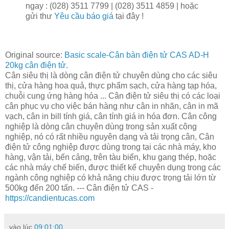
ngay : (028) 3511 7799 | (028) 3511 4859 | hoặc
gửi thư
Yêu cầu báo giá
tại đây !
Original source:
Basic scale-Cân bàn điện tử CAS AD-H
20kg cân điện tử
.
Cân siêu thị là dòng cân điện tử chuyên dùng cho các siêu
thị, cửa hàng hoa quả, thực phẩm sạch, cửa hàng tạp hóa,
chuỗi cung ứng hàng hóa ... Cân điện tử siêu thị có các loại
cân phục vụ cho việc bán hàng như cân in nhãn, cân in mã
vạch, cân in bill tính giá, cân tính giá in hóa đơn. Cân công
nghiệp là dòng cân chuyên dùng trong sản xuất công
nghiệp, nó có rất nhiều nguyên dạng và tải trọng cân, Cân
điện tử công nghiệp được dùng trong tại các nhà máy, kho
hàng, vận tải, bến cảng, trên tàu biển, khu gang thép, hoặc
các nhà máy chế biến, được thiết kế chuyên dụng trong các
ngành công nghiệp có khả năng chịu được trọng tải lớn từ
500kg đến 200 tấn. --- Cân điện tử CAS -
https://candientucas.com
vào lúc
09:01:00