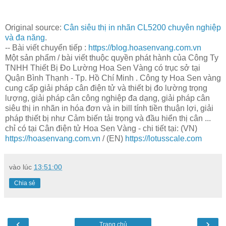
Original source:
Cân siêu thị in nhãn CL5200 chuyên nghiệp
và đa năng
.
-- Bài viết chuyển tiếp :
https://blog.hoasenvang.com.vn
Một sản phẩm / bài viết thuộc quyền phát hành của Công Ty
TNHH Thiết Bị Đo Lường Hoa Sen Vàng có trục sở tại
Quận Bình Thạnh - Tp. Hồ Chí Minh . Công ty Hoa Sen vàng
cung cấp giải pháp cân điện tử và thiết bị đo lường trọng
lượng, giải pháp cân công nghiệp đa dạng, giải pháp cân
siêu thị in nhãn in hóa đơn và in bill tính tiền thuận lợi, giải
pháp thiết bị như Cảm biến tải trọng và đầu hiển thị cân ...
chỉ có tại Cân điện tử Hoa Sen Vàng - chi tiết tại: (VN)
https://hoasenvang.com.vn
/ (EN)
https://lotusscale.com
vào lúc
13:51:00
Chia sẻ
‹
›
Trang chủ