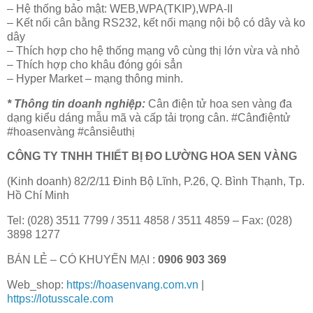
– Hệ thống bảo mật: WEB,WPA(TKIP),WPA-II
– Kết nối cân bằng RS232, kết nối mạng nội bộ có dây và ko
dây
– Thích hợp cho hệ thống mạng vô cùng thị lớn vừa và nhỏ
– Thích hợp cho khâu đóng gói sẳn
– Hyper Market – mạng thông minh.
* Thông tin doanh nghiệp:
Cân điện tử hoa sen vàng đa
dạng kiểu dáng mẫu mã và cấp tải trọng cân. #Cânđiệntử
#hoasenvàng #cânsiêuthị
CÔNG TY TNHH THIẾT BỊ ĐO LƯỜNG HOA SEN VÀNG
(Kinh doanh) 82/2/11 Đinh Bộ Lĩnh, P.26, Q. Bình Thạnh, Tp.
Hồ Chí Minh
Tel: (028) 3511 7799 / 3511 4858 / 3511 4859 – Fax: (028)
3898 1277
BÁN LẺ – CÓ KHUYẾN MẠI :
0906 903 369
Web_shop:
https://hoasenvang.com.vn
|
https://lotusscale.com