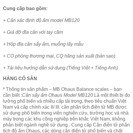
Cung cấp bao gồm:
+ Cân xác định độ ẩm model MB120
+ Giá đỡ đĩa cân với tay cầm
+ Hộp đĩa cân sấy ẩm, muỗng lấy mẫu
+ CO phòng thương mại, CQ hãng sản xuất (bản sao)
+ Tài liệu hướng dẫn sử dụng (Tiếng Việt + Tiếng Anh)
HÀNG CÓ SẴN
* Thông tin sản phẩm – MB Ohaus Balance scales – bạn
cần biết :
Cân sấy ẩm Ohaus Model MB120
Là một thiết bị đo
lường phổ biến và nhiều cấp tải trọng, theo tiêu chuẩn Việt
Nam và cấp chính xác II/ III. cân phân tích điện tử MB được
sử dụng phổ biến trong viện nghiên cứu, trường học và nhà
máy trong các khu công nghiệp trên khắc Việt Nam, không
phân biệt ngành nghề sử dụng . Cung cấp Cân điện tử phân
tích độ ẩm Ohaus, các dòng cân điện tử phổ biến và chất