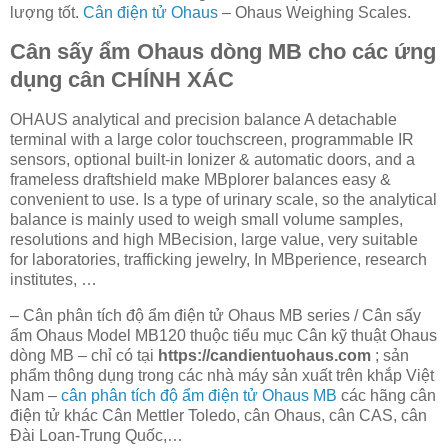
lượng tốt.
Cân điện tử Ohaus
– Ohaus Weighing Scales.
Cân sấy ẩm Ohaus dòng MB cho các ứng
dụng cân CHÍNH XÁC
OHAUS analytical and precision balance A detachable
terminal with a large color touchscreen, programmable IR
sensors, optional built-in Ionizer & automatic doors, and a
frameless draftshield make MBplorer balances easy &
convenient to use. Is a type of urinary scale, so the analytical
balance is mainly used to weigh small volume samples,
resolutions and high MBecision, large value, very suitable
for laboratories, trafficking jewelry, In MBperience, research
institutes, …
– Cân phân tích độ ẩm điện tử Ohaus MB series / Cân sấy
ẩm Ohaus Model MB120 thuộc tiểu mục Cân kỹ thuật Ohaus
dòng MB – chỉ có tại
https://candientuohaus.com
; sản
phẩm thông dụng trong các nhà máy sản xuất trên khắp Việt
Nam –
cân phân tích độ ẩm điện tử Ohaus MB
các hãng cân
điện tử khác Cân Mettler Toledo, cân Ohaus, cân CAS, cân
Đài Loan-Trung Quốc,…