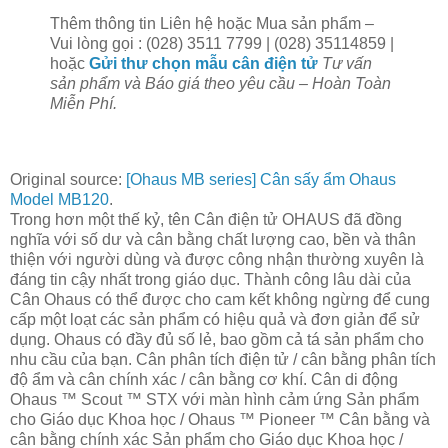
Thêm thông tin Liên hệ hoặc Mua sản phẩm –
Vui lòng gọi : (028) 3511 7799 | (028) 35114859 |
hoặc
Gửi thư chọn mẫu cân điện tử
Tư vấn
sản phẩm và Báo giá theo yêu cầu – Hoàn Toàn
Miễn Phí.
Original source:
[Ohaus MB series] Cân sấy ẩm Ohaus
Model MB120
.
Trong hơn một thế kỷ, tên Cân điện tử OHAUS đã đồng
nghĩa với số dư và cân bằng chất lượng cao, bền và thân
thiện với người dùng và được công nhận thường xuyên là
đáng tin cậy nhất trong giáo dục. Thành công lâu dài của
Cân Ohaus có thể được cho cam kết không ngừng để cung
cấp một loạt các sản phẩm có hiệu quả và đơn giản để sử
dụng. Ohaus có đầy đủ số lẻ, bao gồm cả tá sản phẩm cho
nhu cầu của bạn. Cân phân tích điện tử / cân bằng phân tích
độ ẩm và cân chính xác / cân bằng cơ khí. Cân di động
Ohaus ™ Scout ™ STX với màn hình cảm ứng Sản phẩm
cho Giáo dục Khoa học / Ohaus ™ Pioneer ™ Cân bằng và
cân bằng chính xác Sản phẩm cho Giáo dục Khoa học /