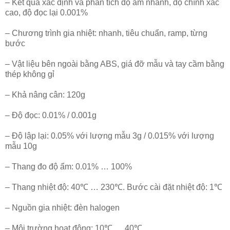
– Kết quả xác định và phân tích độ ẩm nhanh, độ chính xác
cao, độ đọc lại 0.001%
– Chương trình gia nhiệt: nhanh, tiêu chuẩn, ramp, từng
bước
– Vật liệu bên ngoài bằng ABS, giá đỡ mẫu và tay cầm bằng
thép không gỉ
– Khả nâng cân: 120g
– Độ đọc: 0.01% / 0.001g
– Độ lập lại: 0.05% với lượng mẫu 3g / 0.015% với lượng
mẫu 10g
– Thang đo độ ẩm: 0.01% … 100%
– Thang nhiệt độ: 40℃ … 230℃. Bước cài đặt nhiệt độ: 1℃
– Nguồn gia nhiệt: đèn halogen
– Môi trường hoạt động: 10℃ … 40℃