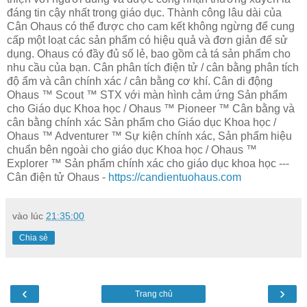
đáng tin cậy nhất trong giáo dục. Thành công lâu dài của
Cân Ohaus có thể được cho cam kết không ngừng để cung
cấp một loạt các sản phẩm có hiệu quả và đơn giản để sử
dụng. Ohaus có đầy đủ số lẻ, bao gồm cả tá sản phẩm cho
nhu cầu của bạn. Cân phân tích điện tử / cân bằng phân tích
độ ẩm và cân chính xác / cân bằng cơ khí. Cân di động
Ohaus ™ Scout ™ STX với màn hình cảm ứng Sản phẩm
cho Giáo dục Khoa học / Ohaus ™ Pioneer ™ Cân bằng và
cân bằng chính xác Sản phẩm cho Giáo dục Khoa học /
Ohaus ™ Adventurer ™ Sự kiện chính xác, Sản phẩm hiệu
chuẩn bên ngoài cho giáo dục Khoa học / Ohaus ™
Explorer ™ Sản phẩm chính xác cho giáo dục khoa học ---
Cân điện tử Ohaus -
https://candientuohaus.com
vào lúc
21:35:00
Chia sẻ
‹
›
Trang chủ