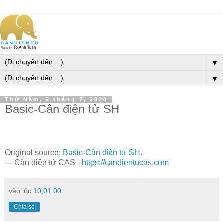
▼
▼
Thứ Năm, 2 tháng 7, 2020
Basic-Cân điện tử SH
Original source:
Basic-Cân điện tử SH
.
--- Cân điện tử CAS -
https://candientucas.com
vào lúc
10:01:00
Chia sẻ