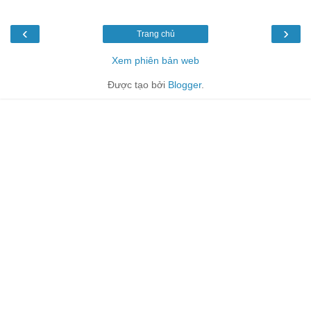
‹
›
Trang chủ
Xem phiên bản web
Được tạo bởi
Blogger
.